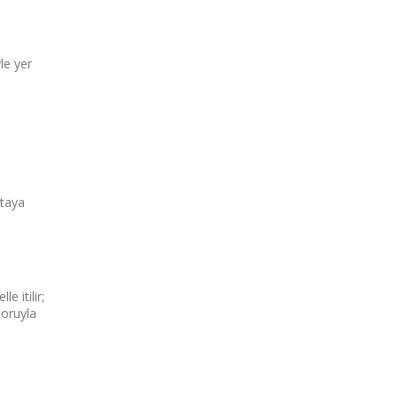
le yer
ktaya
e itilir;
toruyla