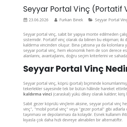
Seyyar Portal Vinç (Portatif V
23.06.2026
Furkan Binek
Seyyar Portal Vin
Seyyar portal vinç, sabit bir yapıya monte edilmeden çalış
sistemidir. Portatif vinç olarak da bilinen bu ekipman; iki di
kaldırma vincinden oluşur. Bina çatısına ya da kolonlara yük
seyyar portal vinç, hem ekonomik hem de son derece esnek 
alanlarını, avantajlarını, doğru seçim kriterlerini ve sahada
Seyyar Portal Vinç Nedi
Seyyar portal vinç, köprü (portal) biçiminde konumlanmış i
tekerlekler sayesinde tek bir bütün hâlinde hareket ettirile
kaldırma vinci
(caraskal) yükü dikey olarak kaldırır; kir
Sabit gezer köprülü vinçlerin aksine, seyyar portal vinç 
vinç", "mobil portal vinç" veya "gezer portal" gibi adlarla
taşınması ve depolanması da kolaydır. Esnek kullanım ihti
kıyasla çok daha hızlı devreye alınabilen bir alternatiftir.