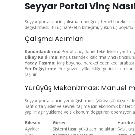
Seyyar Portal Vinç Nası
Seyyar portal vincin çalışma mantığı üç temel hareket ek
değiştirmesi. Bu üç hareketin birleşimi, yükün üç boyutl
Çalışma Adımları
Konumlandırma:
Portal vinç, döner tekerlekleri yardımıyl
Dikey Kaldırma:
Kiriş üzerindeki kaldırma vinci (zincirli/hal
Yatay Taşıma:
Kiriş boyunca hareket eden kedi arabası il
Yer Değiştirme:
Yük güvenli yüksekliğe getirildikten son
taşınır.
Yürüyüş Mekanizması: Manuel m
Seyyar portal vincin yer değiştirmesi (yürüyüşü) iki şekild
hafif-orta yükler ve seyrek taşıma için ekonomik bir tercih
yapılır; ağır yüklerde ve sık konum değiştiren operasyonlard
Bileşen
Görevi
Hareket
Ayaklar
Sistemi taşır, yükü zemine aktarır
Sabit taşı