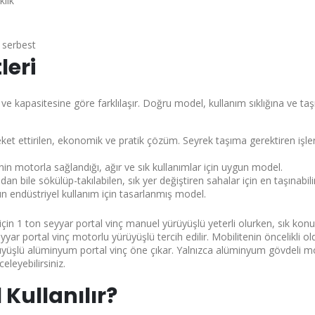
klık
 serbest
leri
ve kapasitesine göre farklılaşır. Doğru model, kullanım sıklığına ve ta
reket ettirilen, ekonomik ve pratik çözüm. Seyrek taşıma gerektiren işler
in motorla sağlandığı, ağır ve sık kullanımlar için uygun model.
dan bile sökülüp-takılabilen, sık yer değiştiren sahalar için en taşınabil
 endüstriyel kullanım için tasarlanmış model.
için
1 ton seyyar portal vinç manuel yürüyüşlü
yeterli olurken, sık kon
yyar portal vinç motorlu yürüyüşlü
tercih edilir. Mobilitenin öncelikli o
yüşlü alüminyum portal vinç
öne çıkar. Yalnızca alüminyum gövdeli mo
leyebilirsiniz.
 Kullanılır?