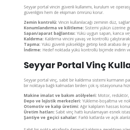
Seyyar portal vincin güvenli kullanımı, kurulum ve operasy
güvenliğini hem de ekipman ömrünü korur.
Zemin kontrolü:
Vincin kullanılacağı zeminin düz, sağla
Konumlandırma ve kilitleme:
Sistemi yükün üzerine geti
Sapan/aparat bağlantısı:
Yükü uygun sapan, kanca veya
Kaldırma:
Kaldırma vincini yavaş ve kontrollü çalıştırarak
Taşıma:
Yükü güvenli yüksekliğe getirip kedi arabası ile 
İndirme:
Hedef noktada yükü kontrollü biçimde indirin
Seyyar Portal Vinç Kull
Seyyar portal vinç, sabit bir kaldırma sistemi kurmanın p
bir noktaya bağlı kalmadan birden çok iş istasyonuna hizm
Makine imalat ve bakım atölyeleri:
Motor, redüktör, 
Depo ve lojistik merkezleri:
Yükleme-boşaltma ve nokta
Otomotiv ve kalıp üretimi:
Ağır kalıpların hassas konu
Üretim hatları:
Sabit vinç hattı kurulamayan esnek ista
Şantiye ve geçici sahalar:
Farklı katlarda ve açık alanla
Sabit bir nokta etrafında dairesel kaldırma gerektiren işl