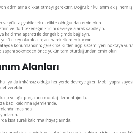
on adımlarına dikkat etmeyi gerektirir. Doğru bir kullanım akışı hem iş
m ve yük taşıyabilecek nitelikte olduğundan emin olun.
rin ve dört tekerleğin kilidini devreye alarak sabitleyin.
 kaldırma aparatı ile dengeli biçimde bağlayın.
 yükü dikey olarak alın; ani hareketlerden kaçının.
yatayda konumlandırın; gerekirse kilitleri açıp sistemi yeni noktaya yürü
 ve sapanı sökmeden önce yükün tam oturduğundan emin olun.
anım Alanları
ahalı ya da imkânsız olduğu her yerde devreye girer. Mobil yapısı sayes
et verebilir.
kalıp ve ağır parçaların montaj-demontajında.
 bazlı kaldırma işlemlerinde.
mlandırılmasında.
syonlarda.
rda kısa süreli kaldırma ihtiyaçlarında.
erde
pergel vinç
, geniş kapalı alanlarda sürekli kaldırma için ise
gezer kö