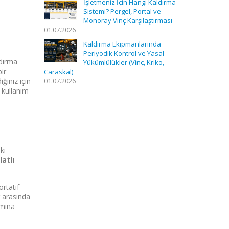
İşletmeniz İçin Hangi Kaldırma
Sistemi? Pergel, Portal ve
Monoray Vinç Karşılaştırması
01.07.2026
Kaldırma Ekipmanlarında
Periyodik Kontrol ve Yasal
ldırma
Yükümlülükler (Vinç, Kriko,
bir
Caraskal)
ğiniz için
01.07.2026
 kullanım
ki
latlı
ortatif
r arasında
ımına