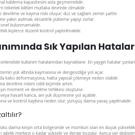
nal kaldırma kapasitesini asla geçmemelidir.
 tekerlek kilitleri mutlaka devrede olmalıdır.
e devrilme ve kayma riski oluşur; düz ve sağlam zemin şarttır.
ine yakın asılmalı; eksantrik yükleme yapıyı zorlar.
rsonel bulunmamalıdır.
ili kişilerce düzenli kontrol yaptırılmalıdır.
lanımında Sık Yapılan Hatalar
önlenebilir kullanım hatalarından kaynaklanır. En yaygın hatalar şunlard
temin yük altında kaymasına ve dengesizliğe yol açar.
rda kalıcı deformasyona, hatta yapısal çökmeye neden olabilir.
a devrilme riskini ciddi biçimde artırır.
şırı moment ve devrilme tehlikesi oluşturur.
eya hasarlı kanca, ani yük düşmesine yol açabilir.
na ve kontrol kaybına neden olur; yürüyüş daima yavaş yapılmalıdır.
altılır?
, yükü daima kirişin orta bölgesinde ve mümkün olan en düşük yüksekli
n ağırlık merkezi o kadar yükselir ve denge bozulur. Ayrıca yer değişti