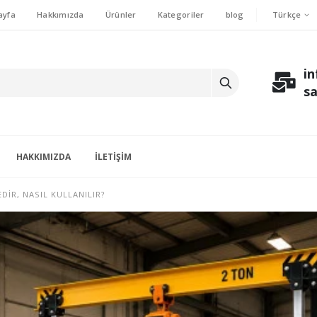
Türkçe
ayfa
Hakkımızda
Ürünler
Kategoriler
blog
i
s
HAKKIMIZDA
İLETIŞIM
DIR, NASIL KULLANILIR?