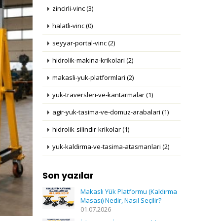
zincirli-vinc (3)
halatli-vinc (0)
seyyar-portal-vinc (2)
hidrolik-makina-krikolari (2)
makasli-yuk-platformlari (2)
yuk-traversleri-ve-kantarmalar (1)
agir-yuk-tasima-ve-domuz-arabalari (1)
hidrolik-silindir-krikolar (1)
yuk-kaldirma-ve-tasima-atasmanlari (2)
Son yazılar
Makaslı Yük Platformu (Kaldırma
Masası) Nedir, Nasıl Seçilir?
01.07.2026