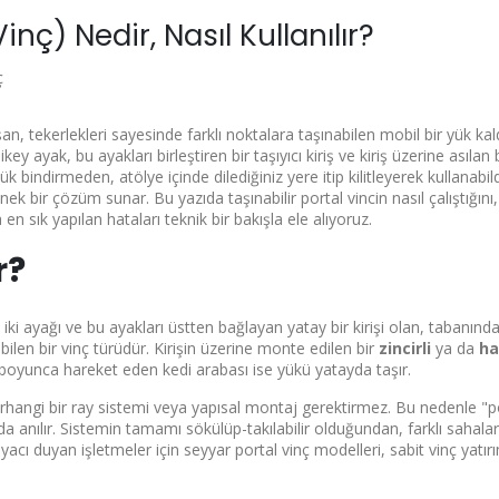
inç) Nedir, Nasıl Kullanılır?
ç
an, tekerlekleri sayesinde farklı noktalara taşınabilen mobil bir yük ka
key ayak, bu ayakları birleştiren bir taşıyıcı kiriş ve kiriş üzerine asılan 
 bindirmeden, atölye içinde dilediğiniz yere itip kilitleyerek kullanabildi
bir çözüm sunar. Bu yazıda taşınabilir portal vincin nasıl çalıştığını,
 en sık yapılan hataları teknik bir bakışla ele alıyoruz.
r?
ki ayağı ve bu ayakları üstten bağlayan yatay bir kirişi olan, tabanında
bilen bir vinç türüdür. Kirişin üzerine monte edilen bir
zincirli
ya da
ha
iş boyunca hareket eden kedi arabası ise yükü yatayda taşır.
herhangi bir ray sistemi veya yapısal montaj gerektirmez. Bu nedenle "p
 da anılır. Sistemin tamamı sökülüp-takılabilir olduğundan, farklı sahala
yacı duyan işletmeler için
seyyar portal vinç
modelleri, sabit vinç yatır