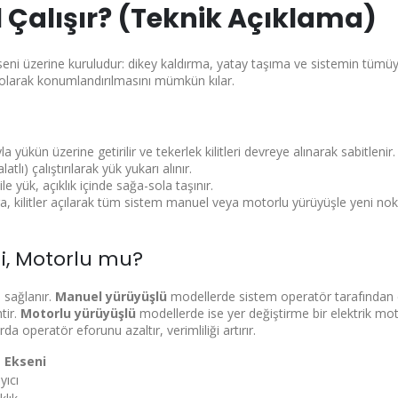
l Çalışır? (Teknik Açıklama)
seni üzerine kuruludur: dikey kaldırma, yatay taşıma ve sistemin tümüy
u olarak konumlandırılmasını mümkün kılar.
a yükün üzerine getirilir ve tekerlek kilitleri devreye alınarak sabitlenir.
atlı) çalıştırılarak yük yukarı alınır.
e yük, açıklık içinde sağa-sola taşınır.
ra, kilitler açılarak tüm sistem manuel veya motorlu yürüyüşle yeni no
i, Motorlu mu?
e sağlanır.
Manuel yürüyüşlü
modellerde sistem operatör tarafından ell
tir.
Motorlu yürüyüşlü
modellerde ise yer değiştirme bir elektrik mo
a operatör eforunu azaltır, verimliliği artırır.
 Ekseni
yıcı