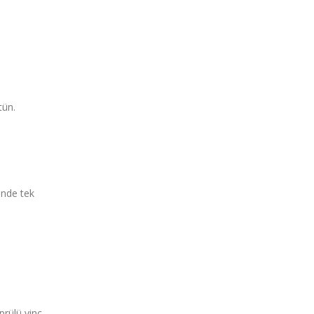
tün.
inde tek
prülü vinç