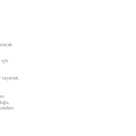
şınacak
 için
ir seçenek.
um
lduğu,
delleri