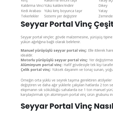
Kiriş
Kaldırma vincini taşır
Yatay açı
Kaldırma Vinci
Yükü kaldırır/indirir
Dikey
Kedi Arabası
Yükü kiriş boyunca taşır
Yatay
Tekerlekler
Sistemi yer değiştirir
Zeminde
Seyyar Portal Vinç Çeşit
Seyyar portal vinçler; gövde malzemesine, yürüyüş tipine 
yükün ağırlığına bağlı olarak belirlenir.
Manuel yürüyüşlü seyyar portal vinç:
Elle itilerek ha
idealdir.
Motorlu yürüyüşlü seyyar portal vinç:
Yer değiştirmen
Alüminyum portal vinç:
Hafif gövdesiyle tek kişi tarafın
Çelik portal vinç:
Yüksek dayanım ve tonaj sunan, yoğun
Örneğin orta yüklü ve seyrek taşıma gerektiren atölyeler 
değiştiren ve daha ağır yüklerle çalışılan hatlarda
2 ton se
ekipmanın sık söküldüğü sahalarda ise
1 ton manuel yürü
karşılaştırmak için
alüminyum portal vinç
ürün grubunu ince
Seyyar Portal Vinç Nasıl