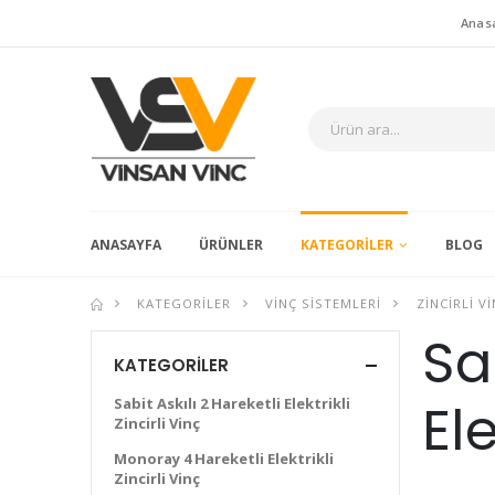
Anas
ANASAYFA
ÜRÜNLER
KATEGORILER
BLOG
KATEGORILER
VINÇ SISTEMLERI
ZINCIRLI V
Sab
KATEGORILER
Ele
Sabit Askılı 2 Hareketli Elektrikli
Zincirli Vinç
Monoray 4 Hareketli Elektrikli
Zincirli Vinç