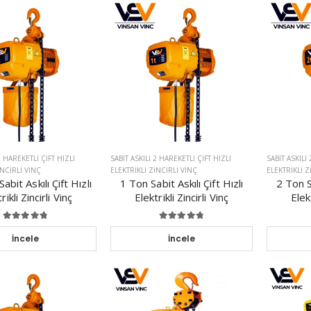
2 HAREKETLI ÇIFT HIZLI
SABIT ASKILI 2 HAREKETLI ÇIFT HIZLI
SABIT ASKILI
INCIRLI VINÇ
ELEKTRIKLI ZINCIRLI VINÇ
ELEKTRIKLI Z
abit Askılı Çift Hızlı
1 Ton Sabit Askılı Çift Hızlı
2 Ton Sa
rikli Zincirli Vinç
Elektrikli Zincirli Vinç
Elekt
İncele
İncele