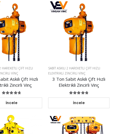
 2 HAREKETLI ÇIFT HIZLI
SABIT ASKILI 2 HAREKETLI ÇIFT HIZLI
INCIRLI VINÇ
ELEKTRIKLI ZINCIRLI VINÇ
bit Askılı Çift Hızlı
3 Ton Sabit Askılı Çift Hızlı
rikli Zincirli Vinç
Elektrikli Zincirli Vinç
İncele
İncele