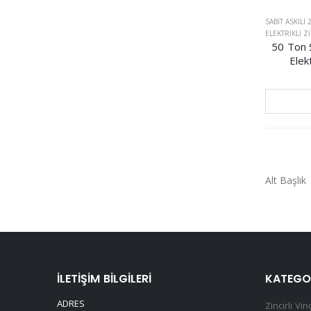
SABIT ASKILI 
ELEKTRIKLI Z
50 Ton Sa
Elekt
Alt Başlık
İLETIŞIM BILGILERI
KATEGO
ADRES
Zincirli Vin