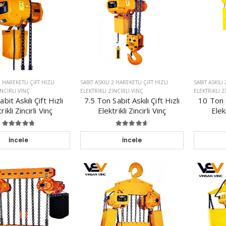
2 HAREKETLI ÇIFT HIZLI
SABIT ASKILI 2 HAREKETLI ÇIFT HIZLI
SABIT ASKILI
INCIRLI VINÇ
ELEKTRIKLI ZINCIRLI VINÇ
ELEKTRIKLI Z
bit Askılı Çift Hızlı
7.5 Ton Sabit Askılı Çift Hızlı
10 Ton S
rikli Zincirli Vinç
Elektrikli Zincirli Vinç
Elekt
İncele
İncele