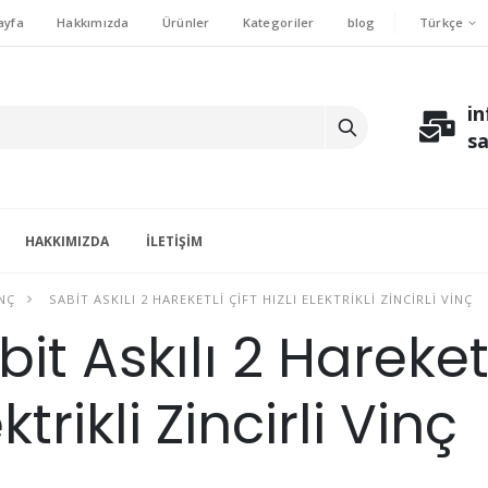
Türkçe
ayfa
Hakkımızda
Ürünler
Kategoriler
blog
i
s
HAKKIMIZDA
İLETIŞIM
INÇ
SABIT ASKILI 2 HAREKETLI ÇIFT HIZLI ELEKTRIKLI ZINCIRLI VINÇ
it Askılı 2 Hareketli
ktrikli Zincirli Vinç