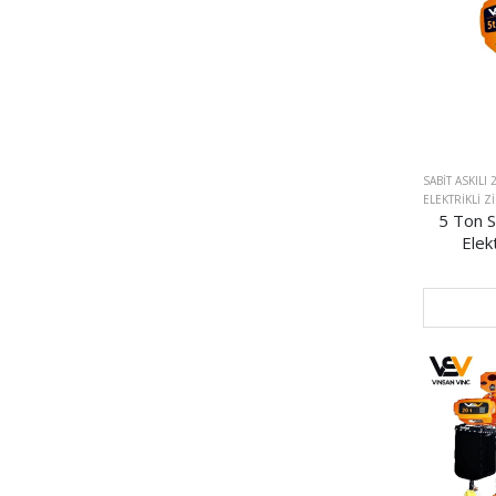
SABIT ASKILI 
ELEKTRIKLI Z
5 Ton Sa
Elekt