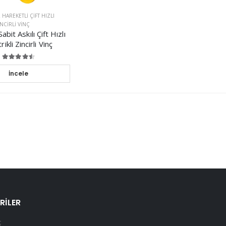
2 HAREKETLI ÇIFT HIZLI
INCIRLI VINÇ
bit Askılı Çift Hızlı
rikli Zincirli Vinç
İncele
RILER
ç