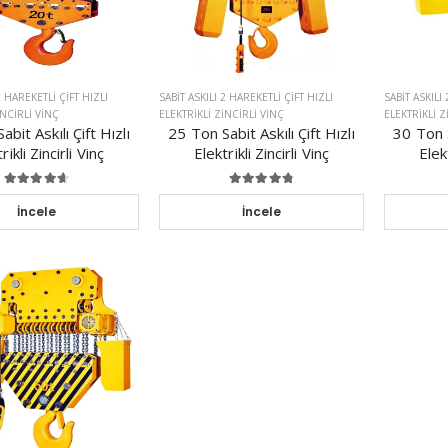
2 HAREKETLI ÇIFT HIZLI
SABIT ASKILI 2 HAREKETLI ÇIFT HIZLI
SABIT ASKILI
INCIRLI VINÇ
ELEKTRIKLI ZINCIRLI VINÇ
ELEKTRIKLI Z
bit Askılı Çift Hızlı
25 Ton Sabit Askılı Çift Hızlı
30 Ton S
rikli Zincirli Vinç
Elektrikli Zincirli Vinç
Elekt
İncele
İncele