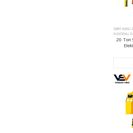
SABIT ASKILI 
ELEKTRIKLI Z
20 Ton Sa
Elekt