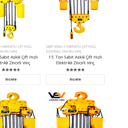
 2 HAREKETLI ÇIFT HIZLI
SABIT ASKILI 2 HAREKETLI ÇIFT HIZLI
INCIRLI VINÇ
ELEKTRIKLI ZINCIRLI VINÇ
abit Askılı Çift Hızlı
15 Ton Sabit Askılı Çift Hızlı
rikli Zincirli Vinç
Elektrikli Zincirli Vinç
İncele
İncele