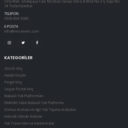
Orta Mah. İshakpaşa Cad. Modsan Sanayi Sitesi B Blok No:3 İç Kapı No:
24 Tuzla/İstanbul
kaldırılması işlemlerinde yü ile yükü kaldıracak
TELEFON
makine arasında güvenli bağlantı oluşturmak
0506 458 5006
üzere tasarlanmış ekipmanlardır. Birkaç kol ile
E-POSTA
yükü dengeli şekilde kavrayarak ağırlığı tek bir
info@vinsanvinc.com
noktada birleştirerek kaldırma işleminin
güvenle yapılmasını sağlamaktadır. Çelik halat
sapanların profesyonel bir biçimde iş
KATEGORILER
görebilmesi için birçok bölüm ve yardımcı
Zincirli Vinç
aparatları bulunmaktadır. Her bir aparat çelik
Halatlı Vinçler
halat sapanı kullanım alanında maksimum
Pergel Vinç
verimlilik ile çalışmasını desteklemektedir.
Seyyar Portal Vinç
Radansalar da bu aparatlar arasında yer
Makaslı Yük Platformları
Elektrikli Sabit Makaslı Yük Platformu
almaktadır.
Domuz Arabası ve Ağır Yük Taşıma Arabaları
Nedir ?
Hidrolik Silindir Krikolar
Yük Traversleri ve Kantarmalar