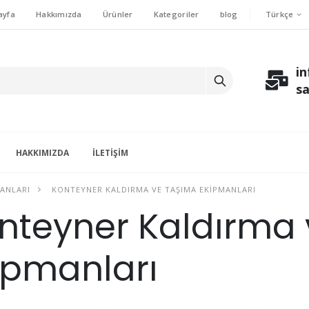
Türkçe
ayfa
Hakkımızda
Ürünler
Kategoriler
blog
i
s
HAKKIMIZDA
İLETIŞIM
ANLARI
KONTEYNER KALDIRMA VE TAŞIMA EKIPMANLARI
nteyner Kaldırma
ipmanları