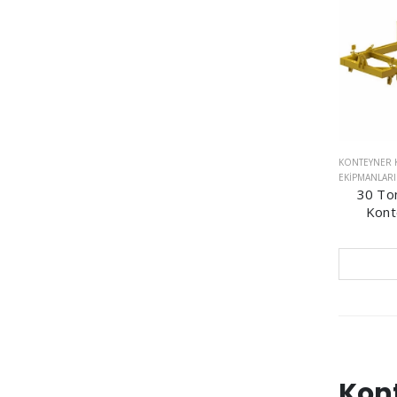
KONTEYNER K
EKIPMANLARI
30 To
Kont
Kon