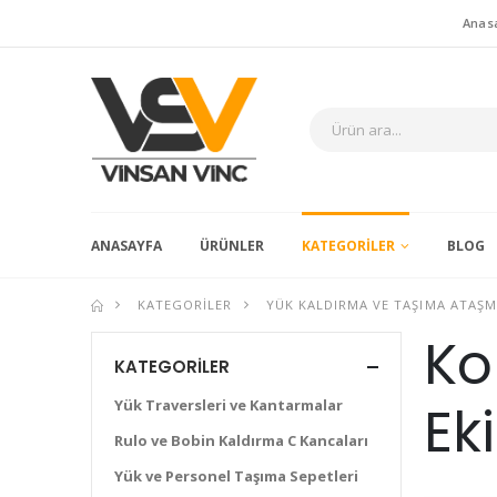
Anas
ANASAYFA
ÜRÜNLER
KATEGORILER
BLOG
KATEGORILER
YÜK KALDIRMA VE TAŞIMA ATAŞM
Ko
KATEGORILER
Ek
Yük Traversleri ve Kantarmalar
Rulo ve Bobin Kaldırma C Kancaları
Yük ve Personel Taşıma Sepetleri