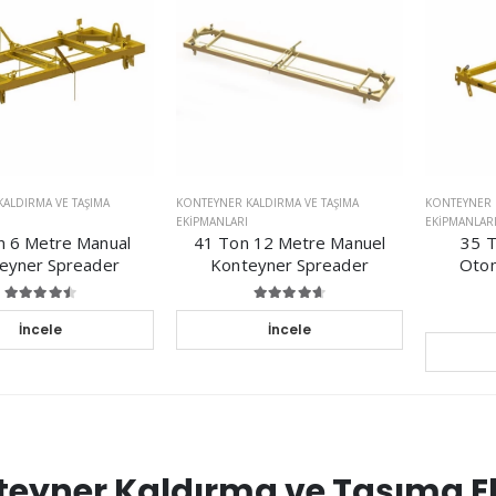
ALDIRMA VE TAŞIMA
KONTEYNER KALDIRMA VE TAŞIMA
KONTEYNER 
EKIPMANLARI
EKIPMANLAR
n 6 Metre Manual
41 Ton 12 Metre Manuel
35 T
eyner Spreader
Konteyner Spreader
Otom
İncele
İncele
teyner Kaldırma ve Taşıma E