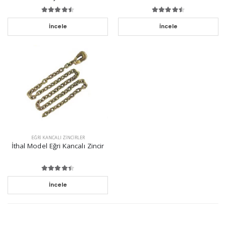
İncele
İncele
EĞRI KANCALI ZINCIRLER
İthal Model Eğri Kancalı Zincir
İncele