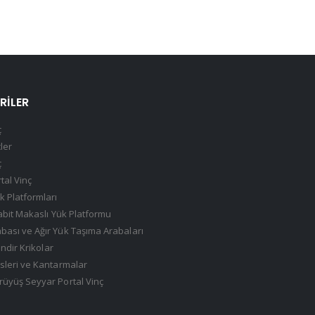
RILER
ç
çler
ç
tal Vinç
k Platformları
Sabit Makaslı Yük Platformu
ası ve Ağır Yük Taşıma Arabaları
indir Krikolar
sleri ve Kantarmalar
üyüş Seyyar Portal Vinç