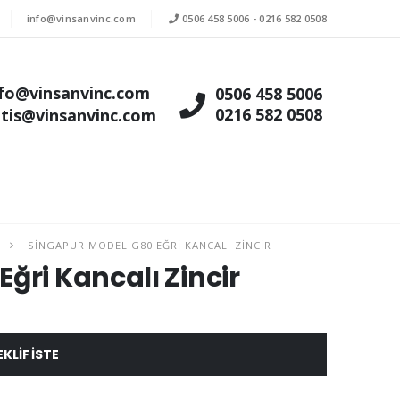
info@vinsanvinc.com
0506 458 5006
-
0216 582 0508
nfo@vinsanvinc.com
0506 458 5006
0216 582 0508
atis@vinsanvinc.com
R
SINGAPUR MODEL G80 EĞRI KANCALI ZINCIR
ğri Kancalı Zincir
EKLIF ISTE