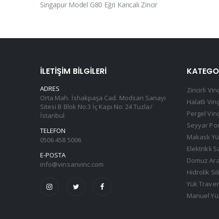
Singapur Model G80 Eğri Kancalı Zincir
İLETIŞIM BILGILERI
KATEGO
ADRES
Zincirli Vin
Orta Mah. İshakpaşa Cad. Modsan Sanayi
Halatlı Vin
Sitesi B Blok No:3 İç Kapı No: 24 Tuzla/
Pergel Vin
İstanbul
Seyyar Por
TELEFON
Makaslı Yü
0506 458 5006
Elektrikli 
E-POSTA
Domuz Arab
info@vinsanvinc.com
Hidrolik Sil
Yük Traver
Manuel Yür