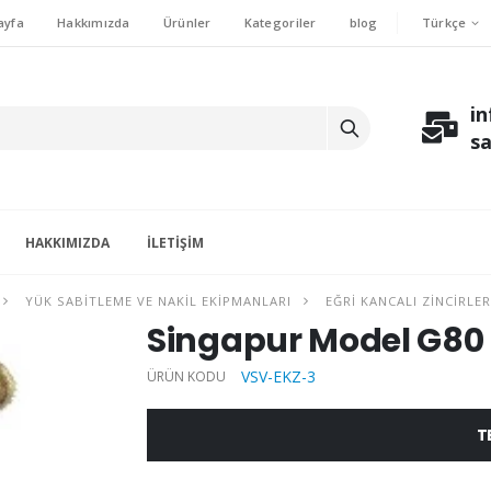
Türkçe
ayfa
Hakkımızda
Ürünler
Kategoriler
blog
i
s
HAKKIMIZDA
İLETIŞIM
YÜK SABITLEME VE NAKIL EKIPMANLARI
EĞRI KANCALI ZINCIRLE
Singapur Model G80 E
VSV-EKZ-3
ÜRÜN KODU
T