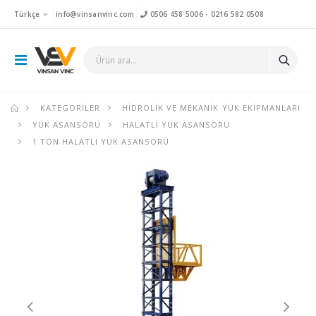
Türkçe
info@vinsanvinc.com
0506 458 5006
-
0216 582 0508
KATEGORILER
HIDROLIK VE MEKANIK YÜK EKIPMANLARI
YÜK ASANSÖRÜ
HALATLI YÜK ASANSÖRÜ
1 TON HALATLI YÜK ASANSÖRÜ