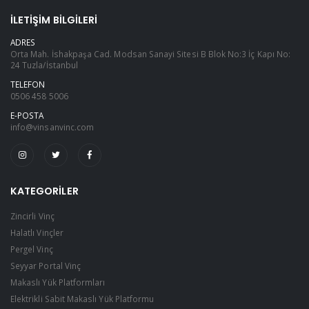
İLETIŞIM BILGILERI
ADRES
Orta Mah. İshakpaşa Cad. Modsan Sanayi Sitesi B Blok No:3 İç Kapı No:
24 Tuzla/İstanbul
TELEFON
0506 458 5006
E-POSTA
info@vinsanvinc.com
KATEGORILER
Zincirli Vinç
Halatlı Vinçler
Pergel Vinç
Seyyar Portal Vinç
Makaslı Yük Platformları
Elektrikli Sabit Makaslı Yük Platformu