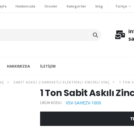
Türkçe
ayfa
Hakkımızda
Ürünler
Kategoriler
blog
i
s
HAKKIMIZDA
İLETIŞIM
INÇ
SABIT ASKILI 2 HAREKETLI ELEKTRIKLI ZINCIRLI VINÇ
1 TON SA
1 Ton Sabit Askılı Zinc
VSV-SAHEZV-1000
ÜRÜN KODU
T