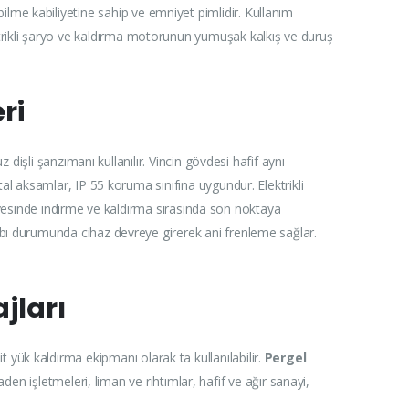
nebilme kabiliyetine sahip ve emniyet pimlidir. Kullanım
 Elektrikli şaryo ve kaldırma motorunun yumuşak kalkış ve duruş
ri
işli şanzımanı kullanılır. Vincin gövdesi hafif aynı
l aksamlar, IP 55 koruma sınıfına uygundur. Elektrikli
sayesinde indirme ve kaldırma sırasında son noktaya
bı durumunda cihaz devreye girerek ani frenleme sağlar.
ajları
şit yük kaldırma ekipmanı olarak ta kullanılabilir.
Pergel
 maden işletmeleri, liman ve rıhtımlar, hafif ve ağır sanayi,