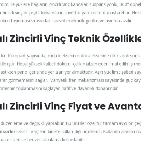
 yardımı ile yüklere bağlanır. Zincirli vinç kancaları süspansiyonlu, 360° dö
i zincirli vinçler çeşitli frekanslarını invertör yardımı ile dönüştürebilir.
 yükün taşınması sırasındaki sarsıntı mekanik gerilim ve aşınma azalır.
ılı Zincirli Vinç Teknik Özellikle
gundur. Kompakt yapısında, motor ekseni makara eksenine dik olarak sonsuz d
lmiştir. Hepsi yüksek kaliteli döküm, çelik malzemeden imal edilmiş meta
stikten pano içerisinde yer alan yer almaktadır. Aşırı yük limit şalteri 
zarar görmemesini sağlar. Manyetik fren mekanizması sayesinde güç kay
irlerinin toplanmasını sağlayan hafif ve dayanıklı donanımdır.
ılı Zincirli Vinç Fiyat ve Avant
re düzenleme ve değişikli yapılabilir. Bu ürünler özel tür tamamlayıcı bir çe
nsörleri
zincirli vinçlerin birlikte kullanıldığı ürünlerdir. Kullanım alanları
esisleri ve benzeri alanlarda kullanılabilir.