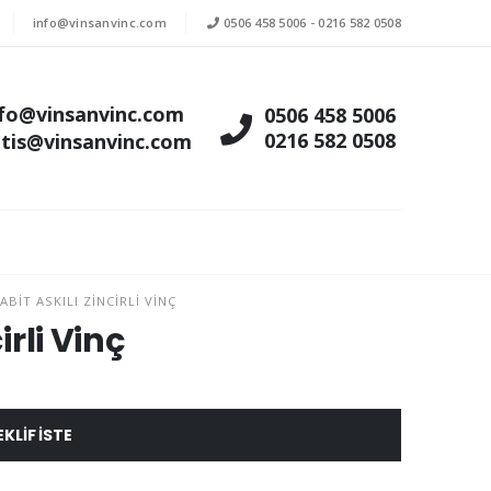
info@vinsanvinc.com
0506 458 5006
-
0216 582 0508
nfo@vinsanvinc.com
0506 458 5006
0216 582 0508
atis@vinsanvinc.com
BIT ASKILI ZINCIRLI VINÇ
irli Vinç
EKLIF ISTE