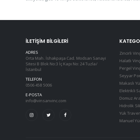
İLETIŞIM BILGILERI
KATEGO
ADRES
Zincirli Vin
Orta Mah. İshakpaşa Cad. Modsan Sanayi
Halatlı Vin
Sitesi B Blok No:3 İç Kapı No: 24 Tuzla/
Pergel Vin
İstanbul
Seyyar Por
TELEFON
Makaslı Yü
0506 458 5006
Elektrikli 
E-POSTA
Domuz Arab
info@vinsanvinc.com
Hidrolik Sil
Yük Traver
Manuel Yür