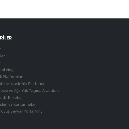
RILER
ç
çler
ç
tal Vinç
k Platformları
Sabit Makaslı Yük Platformu
ası ve Ağır Yük Taşıma Arabaları
indir Krikolar
sleri ve Kantarmalar
üyüş Seyyar Portal Vinç