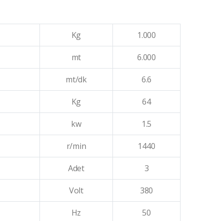
Kg
1.000
mt
6.000
mt/dk
6.6
Kg
64
kw
1.5
r/min
1440
Adet
3
Volt
380
Hz
50