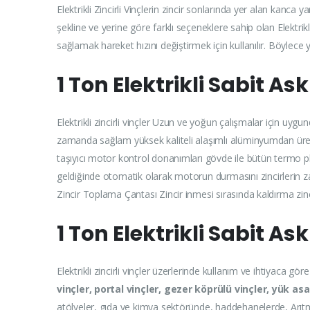
Elektrikli Zincirli Vinçlerin zincir sonlarında yer alan kanca
şekline ve yerine göre farklı seçeneklere sahip olan Elektrikl
sağlamak hareket hızını değiştirmek için kullanılır. Böylece
1 Ton Elektrikli Sabit Ask
Elektrikli zincirli vinçler Uzun ve yoğun çalışmalar için uy
zamanda sağlam yüksek kaliteli alaşımlı alüminyumdan üreti
taşıyıcı motor kontrol donanımları gövde ile bütün termo pla
geldiğinde otomatik olarak motorun durmasını zincirlerin 
Zincir Toplama Çantası Zincir inmesi sırasında kaldırma zinc
1 Ton Elektrikli Sabit Ask
Elektrikli zincirli vinçler üzerlerinde kullanım ve ihtiyaca gö
vinçler, portal vinçler, gezer köprülü vinçler, yük asa
atölyeler, gıda ve kimya sektöründe, haddehanelerde, Arıtma t