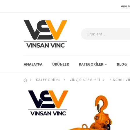
Anas
ANASAYFA
ÜRÜNLER
KATEGORILER
BLOG
KATEGORILER
VINÇ SISTEMLERI
ZINCIRLI V