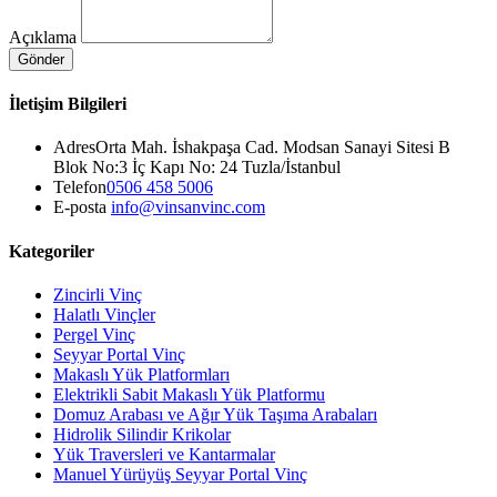
Açıklama
Gönder
İletişim Bilgileri
Adres
Orta Mah. İshakpaşa Cad. Modsan Sanayi Sitesi B
Blok No:3 İç Kapı No: 24 Tuzla/İstanbul
Telefon
0506 458 5006
E-posta
info@vinsanvinc.com
Kategoriler
Zincirli Vinç
Halatlı Vinçler
Pergel Vinç
Seyyar Portal Vinç
Makaslı Yük Platformları
Elektrikli Sabit Makaslı Yük Platformu
Domuz Arabası ve Ağır Yük Taşıma Arabaları
Hidrolik Silindir Krikolar
Yük Traversleri ve Kantarmalar
Manuel Yürüyüş Seyyar Portal Vinç