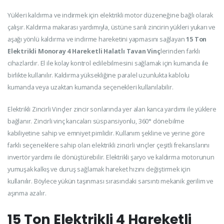
Yükleri kaldırma ve indirmek için elektrikli motor düzeneğine bağlı olarak
çalışır. Kaldırma makarası yardımıyla, üstüne sarılı zincirin yükleri yukarı ve
aşağı yönlü kaldırma ve indirme hareketini yapmasını sağlayan
15 Ton
Elektrikli Monoray 4 Hareketli Halatlı Tavan Vinç
lerinden farklı
cihazlardır. El ile kolay kontrol edilebilmesini sağlamak için kumanda ile
birlikte kullanılır. Kaldırma yüksekliğine paralel uzunlukta kablolu
kumanda veya uzaktan kumanda seçenekleri kullanılabilir.
Elektrikli Zincirli Vinçler zincir sonlarında yer alan kanca yardımı ile yüklere
bağlanır. Zincirli vinç kancaları süspansiyonlu, 360° dönebilme
kabiliyetine sahip ve emniyet pimlidir. Kullanım şekline ve yerine göre
farklı seçeneklere sahip olan elektrikli zincirli vinçler çeşitli frekanslarını
invertör yardımı ile dönüştürebilir. Elektrikli şaryo ve kaldırma motorunun
yumuşak kalkış ve duruş sağlamak hareket hızını değiştirmek için
kullanılır. Böylece yükün taşınması sırasındaki sarsıntı mekanik gerilim ve
aşınma azalır.
15 Ton Elektrikli 4 Hareketli