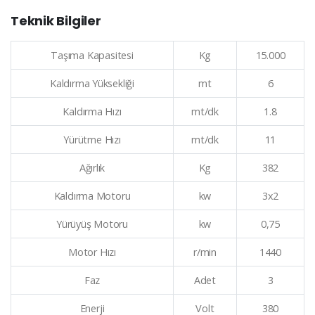
Teknik Bilgiler
Taşıma Kapasitesi
Kg
15.000
Kaldırma Yüksekliği
mt
6
Kaldırma Hızı
mt/dk
1.8
Yürütme Hızı
mt/dk
11
Ağırlık
Kg
382
Kaldırma Motoru
kw
3x2
Yürüyüş Motoru
kw
0,75
Motor Hızı
r/min
1440
Faz
Adet
3
Enerji
Volt
380