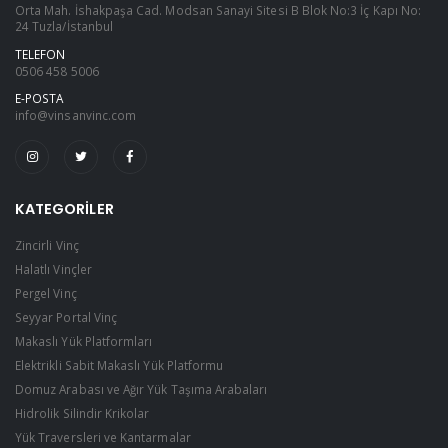
Orta Mah. İshakpaşa Cad. Modsan Sanayi Sitesi B Blok No:3 İç Kapı No:
24 Tuzla/İstanbul
TELEFON
0506 458 5006
E-POSTA
info@vinsanvinc.com
KATEGORILER
Zincirli Vinç
Halatlı Vinçler
Pergel Vinç
Seyyar Portal Vinç
Makaslı Yük Platformları
Elektrikli Sabit Makaslı Yük Platformu
Domuz Arabası ve Ağır Yük Taşıma Arabaları
Hidrolik Silindir Krikolar
Yük Traversleri ve Kantarmalar