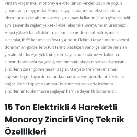
Vinsan Vinç markalı monoray elektrikli zincirli vinçler Uzun ve yoğun
çalışmalar için uygundur. Kompakt yapısında, motor ekseni makara
eksenine dik olarak sonsuz dişli şanzımanı kullanılır. Vincin gövdesi hafif
aynı zamanda sağlam yüksek kaliteli alaşımlı alüminyumdan üretilmiştir.
Hepsi yüksek kaliteli döküm, çelik malzemeden imal edilmiş metal
aksamlar, IP 55 koruma sınıfına uygundur. Elektrikli taşıyıcı motor kontrol
donanımları gövde ile bütün termo plastikten pano içerisinde yer alan
yer almaktadır. Aşırı yük limit şalteri sayesinde indirme ve kaldırma
sırasında son noktaya geldiğinde otomatik olarak motorun durmasını
zincirlerin zarar görmemesini sağlar. Manyetik fren mekanizması
sayesinde güç kaybı durumunda cihaz devreye girerek ani frenleme
sağlar. Zincir Toplama Çantası Zincir inmesi sırasında kaldırma
zincirlerinin toplanmasını sağlayan hafif ve dayanıklı donanımdır.
15 Ton Elektrikli 4 Hareketli
Monoray Zincirli Vinç Teknik
Özellikleri