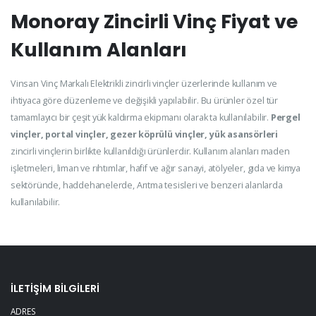
Monoray Zincirli Vinç Fiyat ve
Kullanım Alanları
Vinsan Vinç Markalı Elektrikli zincirli vinçler üzerlerinde kullanım ve
ihtiyaca göre düzenleme ve değişikli yapılabilir. Bu ürünler özel tür
tamamlayıcı bir çeşit yük kaldırma ekipmanı olarak ta kullanılabilir.
Pergel
vinçler, portal vinçler, gezer köprülü vinçler, yük asansörleri
zincirli vinçlerin birlikte kullanıldığı ürünlerdir. Kullanım alanları maden
işletmeleri, liman ve rıhtımlar, hafif ve ağır sanayi, atölyeler, gıda ve kimya
sektöründe, haddehanelerde, Arıtma tesisleri ve benzeri alanlarda
kullanılabilir.
İLETIŞIM BILGILERI
ADRES