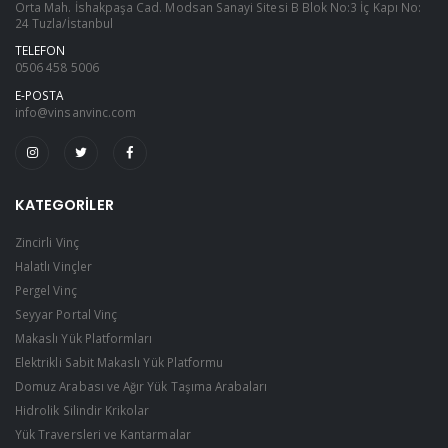
Orta Mah. İshakpaşa Cad. Modsan Sanayi Sitesi B Blok No:3 İç Kapı No:
24 Tuzla/İstanbul
TELEFON
0506 458 5006
E-POSTA
info@vinsanvinc.com
KATEGORILER
Zincirli Vinç
Halatlı Vinçler
Pergel Vinç
Seyyar Portal Vinç
Makaslı Yük Platformları
Elektrikli Sabit Makaslı Yük Platformu
Domuz Arabası ve Ağır Yük Taşıma Arabaları
Hidrolik Silindir Krikolar
Yük Traversleri ve Kantarmalar