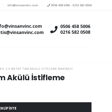
info@vinsanvinc.com
0506 458 5006
-
0216 582 0508
nfo@vinsanvinc.com
0506 458 5006
0216 582 0508
atis@vinsanvinc.com
KG 3.6 METRE TAM AKÜLÜ İSTIFLEME MAKINESI
m Akülü İstifleme
EKLIF ISTE