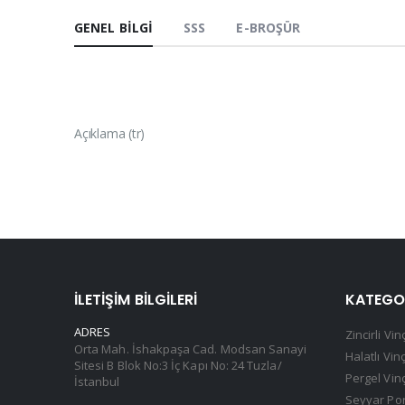
GENEL BILGI
SSS
E-BROŞÜR
Açıklama (tr)
İLETIŞIM BILGILERI
KATEGO
ADRES
Zincirli Vin
Orta Mah. İshakpaşa Cad. Modsan Sanayi
Halatlı Vin
Sitesi B Blok No:3 İç Kapı No: 24 Tuzla/
Pergel Vin
İstanbul
Seyyar Por