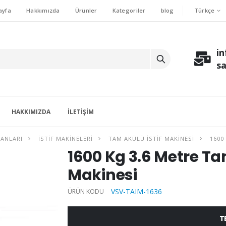
Türkçe
ayfa
Hakkımızda
Ürünler
Kategoriler
blog
i
s
HAKKIMIZDA
İLETIŞIM
MANLARI
İSTIF MAKINELERI
TAM AKÜLÜ İSTIF MAKINESI
1600 
1600 Kg 3.6 Metre Ta
Makinesi
VSV-TAIM-1636
ÜRÜN KODU
T