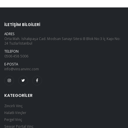
İLETIŞIM BILGILERI
ADRES
Orta Mah. İshakpaşa Cad. Modsan Sanayi Sitesi B Blok No:3 İç Kapı No:
24 Tuzla/İstanbul
TELEFON
0506 458 5006
E-POSTA
info@vinsanvinc.com
KATEGORILER
Zincirli Vinç
Halatlı Vinçler
Pergel Vinç
Seyyar Portal Vinç