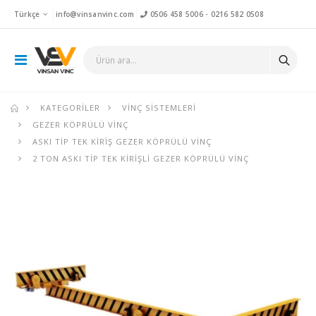
Türkçe
info@vinsanvinc.com
0506 458 5006
-
0216 582 0508
KATEGORILER
VINÇ SISTEMLERI
GEZER KÖPRÜLÜ VINÇ
ASKI TIP TEK KIRIŞ GEZER KÖPRÜLÜ VINÇ
2 TON ASKI TIP TEK KIRIŞLI GEZER KÖPRÜLÜ VINÇ