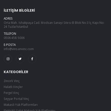
İLETIŞIM BILGILERI
ADRES
Orta Mah. İshakpaşa Cad. Modsan Sanayi Sitesi B Blok No:3 İç Kapı No:
24 Tuzla/İstanbul
TELEFON
0506 458 5006
E-POSTA
info@vinsanvinc.com
KATEGORILER
Zincirli Vinç
Halatlı Vinçler
Pergel Vinç
Seyyar Portal Vinç
Makaslı Yük Platformları
Elektrikli Sabit Makaslı Yük Platformu