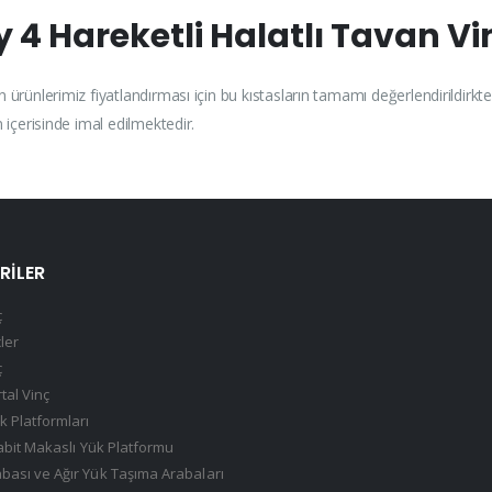
 4 Hareketli Halatlı Tavan V
len ürünlerimiz fiyatlandırması için bu kıstasların tamamı değerlendirildi
n içerisinde imal edilmektedir.
RILER
ç
çler
ç
tal Vinç
k Platformları
Sabit Makaslı Yük Platformu
ası ve Ağır Yük Taşıma Arabaları