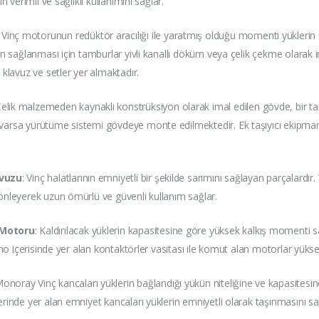
 verimli ve sağlıklı kullanımını sağlar.
: Vinç motorunun redüktör aracılığı ile yaratmış olduğu momenti yüklerin üz
in sağlanması için tamburlar yivli kanallı döküm veya çelik çekme olarak im
 klavuz ve setler yer almaktadır.
Çelik malzemeden kaynaklı konstrüksiyon olarak imal edilen gövde, bir ta
 varsa yürütüme sistemi gövdeye monte edilmektedir. Ek taşıyıcı ekipman
avuzu
: Vinç halatlarının emniyetli bir şekilde sarımını sağlayan parçalardır
 önleyerek uzun ömürlü ve güvenli kullanım sağlar.
 Motoru
: Kaldırılacak yüklerin kapasitesine göre yüksek kalkış momenti sa
Pano içerisinde yer alan kontaktörler vasıtası ile komut alan motorlar yüks
Monoray Vinç kancaları yüklerin bağlandığı yükün niteliğine ve kapasitesin
erinde yer alan emniyet kancaları yüklerin emniyetli olarak taşınmasını s