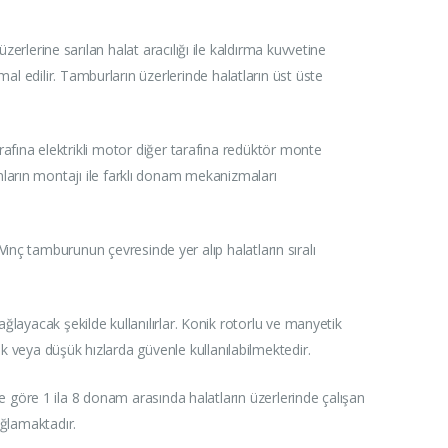
erlerine sarılan halat aracılığı ile kaldırma kuvvetine
al edilir. Tamburların üzerlerinde halatların üst üste
rafına elektrikli motor diğer tarafına redüktör monte
ların montajı ile farklı donam mekanizmaları
. Vinç tamburunun çevresinde yer alıp halatların sıralı
ğlayacak şekilde kullanılırlar. Konik rotorlu ve manyetik
ek veya düşük hızlarda güvenle kullanılabilmektedir.
e göre 1 ila 8 donam arasında halatların üzerlerinde çalışan
ağlamaktadır.