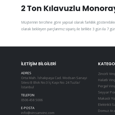
2 Ton Kılavuzlu Monoray
Müşterinin tercihine göre yapısal olarak farklılık gösterebi
olarak bekleyen parçlarımız sipariş ile birlikte 3 gün ila 7 gü
İLETIŞIM BILGILERI
KATEGO
ADRES
Zincirli Vin
Orta Mah. İshakpaşa Cad. Modsan Sanayi
Halatlı Vin
Sitesi B Blok No:3 İç Kapı No: 24 Tuzla/
Pergel Vin
İstanbul
Seyyar Por
TELEFON
Makaslı Yü
0506 458 5006
Elektrikli 
E-POSTA
Domuz Arab
info@vinsanvinc.com