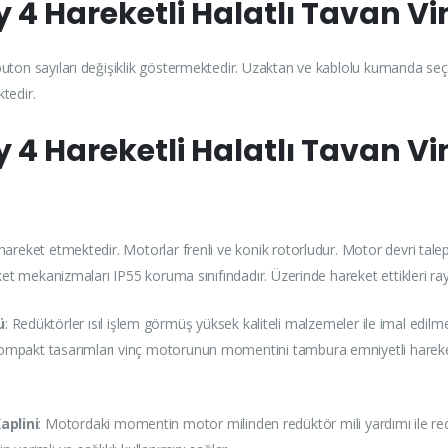
y 4 Hareketli Halatlı Tavan 
buton sayıları değişiklik göstermektedir. Uzaktan ve kablolu kumanda seçe
tedir.
 4 Hareketli Halatlı Tavan V
areket etmektedir. Motorlar frenli ve konik rotorludur. Motor devri talep
eket mekanizmaları IP55 koruma sınıfındadır. Üzerinde hareket ettikleri ra
ü
: Redüktörler ısıl işlem görmüş yüksek kaliteli malzemeler ile imal edilme
 kompakt tasarımları vinç motorunun momentini tambura emniyetli hareketi
aplini
: Motordaki momentin motor milinden redüktör mili yardımı ile redü