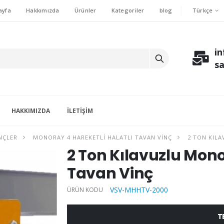
Türkçe
ayfa
Hakkımızda
Ürünler
Kategoriler
blog
i
s
HAKKIMIZDA
İLETIŞIM
NÇLER
MONORAY 4 HAREKETLI HALATLI TAVAN VINÇ
2 TON KILA
2 Ton Kılavuzlu Mono
Tavan Vinç
VSV-MHHTV-2000
ÜRÜN KODU
T