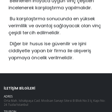
Belirlenen ihtiyaca uygun vinç çeşitleri
incelenerek karşılaştırma yapılmalıdır.
Bu karşılaştırma sonucunda en yüksek
verimlilik ve avantaj sağlayacak olan vinç
çeşidi
tercih edilmelidir.
Diğer bir husus ise güvenilir ve işini
ciddiyetle yapan bir firma ile alışveriş
yapmaya
öncelik verilmelidir.
İLETIŞIM BILGILERI
ADRES
Orta Mah. İshakpaşa Cad. Modsan Sanayi Sitesi B Blok No:3 İç Kapı No:
24 Tuzla/İstanbul
TELEFON