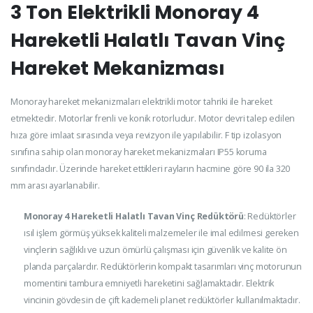
3 Ton Elektrikli Monoray 4
Hareketli Halatlı Tavan Vinç
Hareket Mekanizması
Monoray hareket mekanizmaları elektrikli motor tahriki ile hareket
etmektedir. Motorlar frenli ve konik rotorludur. Motor devri talep edilen
hıza göre imlaat sırasında veya revizyon ile yapılabilir. F tip izolasyon
sınıfına sahip olan monoray hareket mekanizmaları IP55 koruma
sınıfındadır. Üzerinde hareket ettikleri rayların hacmine göre 90 ila 320
mm arası ayarlanabilir.
Monoray 4 Hareketli Halatlı Tavan Vinç Redüktörü
: Redüktörler
ısıl işlem görmüş yüksek kaliteli malzemeler ile imal edilmesi gereken
vinçlerin sağlıklı ve uzun ömürlü çalışması için güvenlik ve kalite ön
planda parçalardır. Redüktörlerin kompakt tasarımları vinç motorunun
momentini tambura emniyetli hareketini sağlamaktadır. Elektrik
vincinin gövdesin de çift kademeli planet redüktörler kullanılmaktadır.