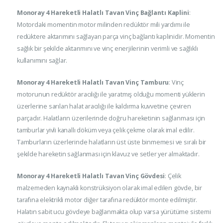
Monoray 4 Hareketli Halatlı Tavan Vinç Bağlantı Kaplini
:
Motordaki momentin motor milinden redüktör mili yardımı ile
redüktere aktarımını sağlayan parça vinç bağlantı kaplinidir. Momentin
sağlık bir şekilde aktarımını ve vinç enerjilerinin verimli ve sağlıklı
kullanımını sağlar.
Monoray 4 Hareketli Halatlı Tavan Vinç Tamburu
: Vinç
motorunun redüktör aracılığı ile yaratmış olduğu momenti yüklerin
üzerlerine sarılan halat aracılığı ile kaldırma kuvvetine çeviren
parçadır. Halatların üzerilerinde doğru hareketinin sağlanması için
tamburlar yivli kanallı döküm veya çelik çekme olarak imal edilir.
Tamburların üzerlerinde halatların üst üste binmemesi ve sıralı bir
şekilde hareketin sağlanması için klavuz ve setler yer almaktadır.
Monoray 4 Hareketli Halatlı Tavan Vinç Gövdesi
: Çelik
malzemeden kaynaklı konstrüksiyon olarak imal edilen gövde, bir
tarafına elektrikli motor diğer tarafına redüktör monte edilmiştir.
Halatın sabit ucu gövdeye bağlanmakta olup varsa yürütüme sistemi