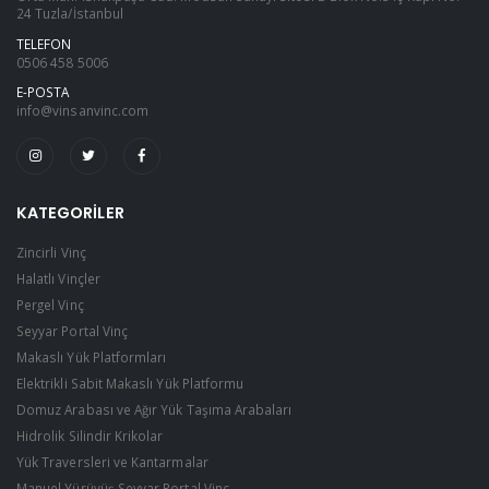
24 Tuzla/İstanbul
TELEFON
0506 458 5006
E-POSTA
info@vinsanvinc.com
KATEGORILER
Zincirli Vinç
Halatlı Vinçler
Pergel Vinç
Seyyar Portal Vinç
Makaslı Yük Platformları
Elektrikli Sabit Makaslı Yük Platformu
Domuz Arabası ve Ağır Yük Taşıma Arabaları
Hidrolik Silindir Krikolar
Yük Traversleri ve Kantarmalar
Manuel Yürüyüş Seyyar Portal Vinç