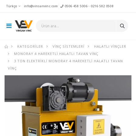
Türkçe
info@vinsanvinc.com
0506 458 5006
-
0216 582 0508
KATEGORILER
VINÇ SISTEMLERI
HALATLI VINÇLER
MONORAY 4 HAREKETLI HALATLI TAVAN VINÇ
3 TON ELEKTRIKLI MONORAY 4 HAREKETLI HALATLI TAVAN
VINÇ