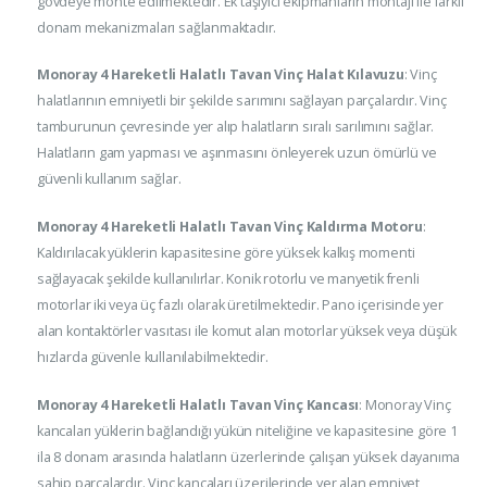
gövdeye monte edilmektedir. Ek taşıyıcı ekipmanların montajı ile farklı
donam mekanizmaları sağlanmaktadır.
Monoray 4 Hareketli Halatlı Tavan Vinç Halat Kılavuzu
: Vinç
halatlarının emniyetli bir şekilde sarımını sağlayan parçalardır. Vinç
tamburunun çevresinde yer alıp halatların sıralı sarılımını sağlar.
Halatların gam yapması ve aşınmasını önleyerek uzun ömürlü ve
güvenli kullanım sağlar.
Monoray 4 Hareketli Halatlı Tavan Vinç Kaldırma Motoru
:
Kaldırılacak yüklerin kapasitesine göre yüksek kalkış momenti
sağlayacak şekilde kullanılırlar. Konik rotorlu ve manyetik frenli
motorlar iki veya üç fazlı olarak üretilmektedir. Pano içerisinde yer
alan kontaktörler vasıtası ile komut alan motorlar yüksek veya düşük
hızlarda güvenle kullanılabilmektedir.
Monoray 4 Hareketli Halatlı Tavan Vinç Kancası
: Monoray Vinç
kancaları yüklerin bağlandığı yükün niteliğine ve kapasitesine göre 1
ila 8 donam arasında halatların üzerlerinde çalışan yüksek dayanıma
sahip parçalardır. Vinç kancaları üzerilerinde yer alan emniyet