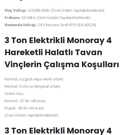
Vinç Voltajı:
220380-400V (Özel Üretim Yapılabilmektedir).
Frekans:
50-60Hz (Özel Üretim Yapılabilmektedir).
Kumanda Voltajı:
24 V Koruma Sınıfı IP55 (EN 60529).
3 Ton Elektrikli Monoray 4
Hareketli Halatlı Tavan
Vinçlerin Çalışma Koşulları
Normal, rüzgazlı veya nemli ortam;
Normal, Tuzlu ve kimyasal ortam;
Ortam Isısı;
Normal: -25 ile +40 arası;
Düşük: -40 ile +40 arası;
(Özel Üretim Yapılabilmektedir).
3 Ton Elektrikli Monoray 4