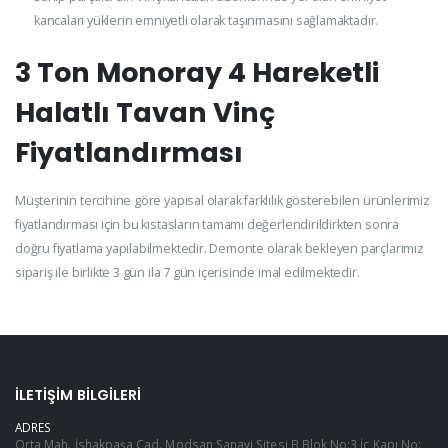
kancaları yüklerin emniyetli olarak taşınmasını sağlamaktadır.
3 Ton Monoray 4 Hareketli
Halatlı Tavan Vinç
Fiyatlandırması
Müşterinin tercihine göre yapısal olarak farklılık gösterebilen ürünlerimiz
fiyatlandırması için bu kıstasların tamamı değerlendirildirkten sonra
doğru fiyatlama yapılabilmektedir. Demonte olarak bekleyen parçlarımız
sipariş ile birlikte 3 gün ila 7 gün içerisinde imal edilmektedir.
İLETIŞIM BILGILERI
ADRES
Orta Mah. İshakpaşa Cad. Modsan Sanayi Sitesi B Blok No:3 İç Kapı No: