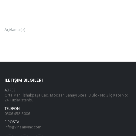
Açıklama (tr)
İLETIŞIM BILGILERI
ADRES
Orta Mah. İshakpaşa Cad. Modsan Sanayi Sitesi B Blok No:3 İç Kapı No:
24 Tuzla/İstanbul
TELEFON
0506 458 5006
E-POSTA
info@vinsanvinc.com