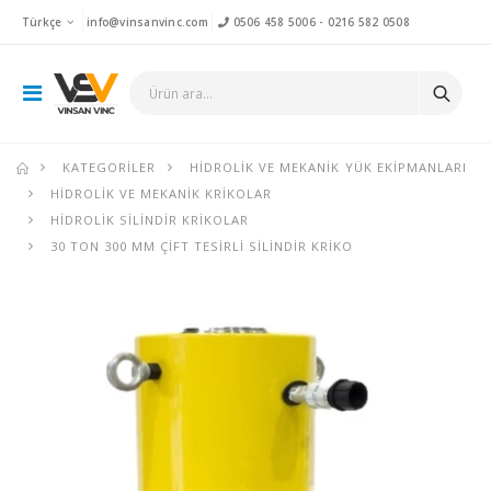
Türkçe
info@vinsanvinc.com
0506 458 5006
-
0216 582 0508
KATEGORILER
HIDROLIK VE MEKANIK YÜK EKIPMANLARI
HIDROLIK VE MEKANIK KRIKOLAR
HIDROLIK SILINDIR KRIKOLAR
30 TON 300 MM ÇIFT TESIRLI SILINDIR KRIKO