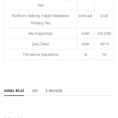
Hızı
Platform Kalkmış Halde Makinenin
km/saat
0.0.8
Yürüyüş Hızı
Akü Kapasitesi
A/Ah
2X12/80
Şarj Cihazı
A/Ah
24/15
Tırmanma Kapasitesi
&
10
GENEL BILGI
SSS
E-BROŞÜR