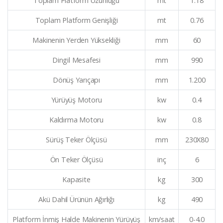
Toplam Platform Uzunluğu
mt
1.18
Toplam Platform Genişliği
mt
0.76
Makinenin Yerden Yüksekliği
mm
60
Dingil Mesafesi
mm
990
Dönüş Yarıçapı
mm
1.200
Yürüyüş Motoru
kw
0.4
Kaldırma Motoru
kw
0.8
Sürüş Teker Ölçüsü
mm
230X80
Ön Teker Ölçüsü
inç
6
Kapasite
kg
300
Akü Dahil Ürünün Ağırlığı
kg
490
Platform İnmiş Halde Makinenin Yürüyüş
km/saat
0-4.0