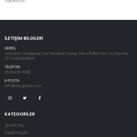
Açıklama (tr)
İLETIŞIM BILGILERI
ADRES
Orta Mah. İshakpaşa Cad. Modsan Sanayi Sitesi B Blok No:3 İç Kapı No:
24 Tuzla/İstanbul
TELEFON
0506 458 5006
E-POSTA
info@vinsanvinc.com
KATEGORILER
Zincirli Vinç
Halatlı Vinçler