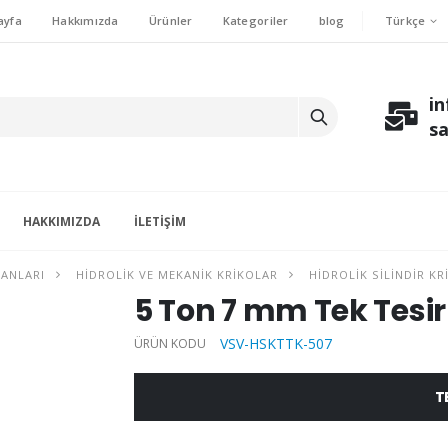
Türkçe
ayfa
Hakkımızda
Ürünler
Kategoriler
blog
i
s
HAKKIMIZDA
İLETIŞIM
MANLARI
HIDROLIK VE MEKANIK KRIKOLAR
HIDROLIK SILINDIR K
5 Ton 7 mm Tek Tesirli
VSV-HSKTTK-507
ÜRÜN KODU
T