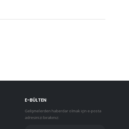
E-BÜLTEN
Gelişmelerden haberdar olmak için e-posta
adresinizi bırakınız: