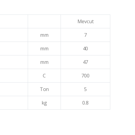
Mevcut
mm
7
mm
40
mm
47
C
700
Ton
5
kg
0.8