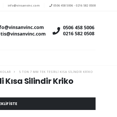
info@vinsanvinc.com
0506 458 5006
-
0216 582 0508
nfo@vinsanvinc.com
0506 458 5006
0216 582 0508
atis@vinsanvinc.com
RIKOLAR
5 TON 7 MM TEK TESIRLI KISA SILINDIR KRIKO
 Kısa Silindir Kriko
EKLIF ISTE