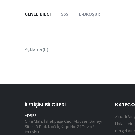
GENEL BILGI
SSS
E-BROŞÜR
Açıklama (tr)
İLETIŞIM BILGILERI
KATEGO
ADRES
Zincirli Vin
Orta Mah. İshakpaşa Cad. Modsan Sanayi
Halatlı Vin
Sitesi B Blok No:3 İç Kapı No: 24 Tuzla/
Pergel Vin
İstanbul