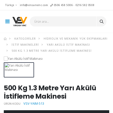
Türkçe
info@vinsanvinc.com
0506 458 5006
-
0216 582 0508
KATEGORILER
HIDROLIK VE MEKANIK YÜK EKIPMANLARI
İSTIF MAKINELERI
YARI AKÜLÜ İSTIF MAKINASI
500 KG 1.3 METRE YARI AKÜLÜ İSTIFLEME MAKINESI
500 Kg 1.3 Metre Yarı Akülü
İstifleme Makinesi
VSV-YAIM-513
ÜRÜN KODU