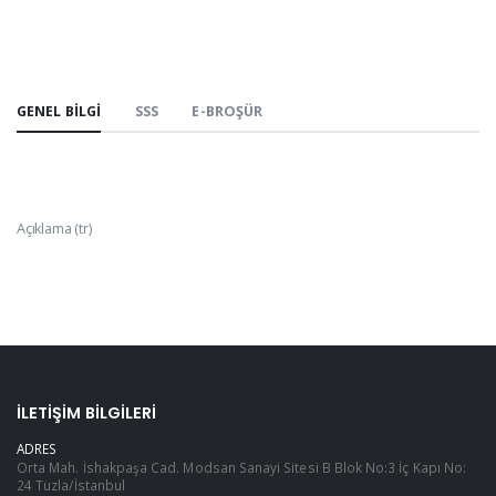
GENEL BILGI
SSS
E-BROŞÜR
Açıklama (tr)
İLETIŞIM BILGILERI
ADRES
Orta Mah. İshakpaşa Cad. Modsan Sanayi Sitesi B Blok No:3 İç Kapı No:
24 Tuzla/İstanbul