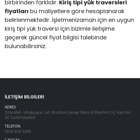
birbirinden farklıdır.
Kiriş tipi yük traversleri
fiyatları
bu maliyetlere göre hesaplanarak
belirlenmektedir. İşletmenizaman için en uygun
kiriş tipi yük traversi için bizimle iletişime
geçerek güncel fiyat bilgisi talebinde
bulunabilirsiniz.
İLETIŞIM BILGILERI
ADRES
Orta Mah. İshakpaşa Cad. Modsan Sanayi Sitesi B Blok No:3 İç Kapı No:
24 Tuzla/İstanbul
TELEFON
0506 458 5006
E-POSTA