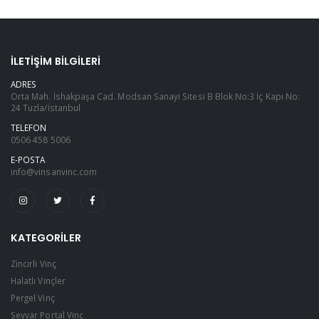
İLETIŞIM BILGILERI
ADRES
Orta Mah. İshakpaşa Cad. Modsan Sanayi Sitesi B Blok No:3 İç Kapı No:
24 Tuzla/İstanbul
TELEFON
0506 458 5006
E-POSTA
info@vinsanvinc.com
KATEGORILER
Zincirli Vinç
Halatlı Vinçler
Pergel Vinç
Seyyar Portal Vinç