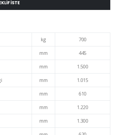
EKLIF ISTE
kg
700
mm
445
mm
1.500
i
mm
1.015
mm
610
mm
1.220
mm
1.300
mm
620