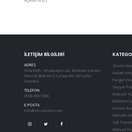
Açıklama (tr)
İLETIŞIM BILGILERI
KATEGO
ADRES
Zincirli Vin
Orta Mah. İshakpaşa Cad. Modsan Sanayi
Halatlı Vin
Sitesi B Blok No:3 İç Kapı No: 24 Tuzla/
Pergel Vin
İstanbul
Seyyar Por
TELEFON
Makaslı Yü
0506 458 5006
Elektrikli 
E-POSTA
Domuz Arab
info@vinsanvinc.com
Hidrolik Sil
Yük Traver
Manuel Yür