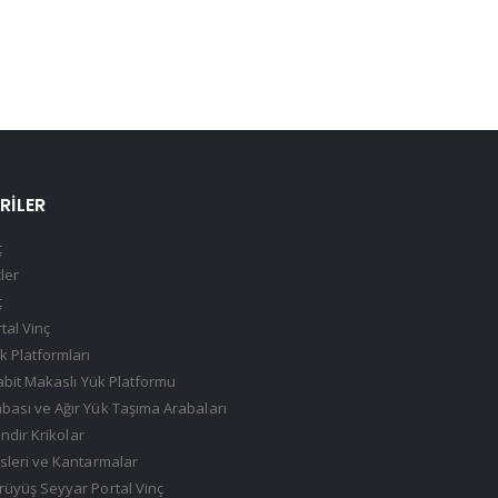
RILER
ç
çler
ç
tal Vinç
k Platformları
Sabit Makaslı Yük Platformu
ası ve Ağır Yük Taşıma Arabaları
indir Krikolar
sleri ve Kantarmalar
üyüş Seyyar Portal Vinç