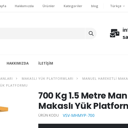
Türkçe
ayfa
Hakkımızda
Ürünler
Kategoriler
blog
i
s
HAKKIMIZDA
İLETIŞIM
MANLARI
MAKASLI YÜK PLATFORMLARI
MANUEL HAREKETLI MAKA
 YÜK PLATFORMU
700 Kg 1.5 Metre Man
Makaslı Yük Platfo
VSV-MHMYP-700
ÜRÜN KODU