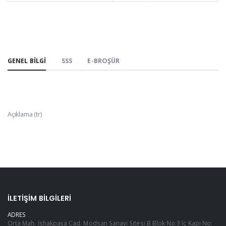
GENEL BILGI
SSS
E-BROŞÜR
Açıklama (tr)
İLETIŞIM BILGILERI
ADRES
Orta Mah. İshakpaşa Cad. Modsan Sanayi Sitesi B Blok No:3 İç Kapı No: