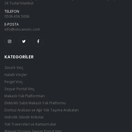
24 Tuzla/İstanbul
TELEFON
0506 458 5006
E-POSTA
info@vinsanvinc.com
KATEGORILER
Zincirli Vinç
Halatlı Vinçler
Pergel Vinç
Seyyar Portal Vinç
Makaslı Yük Platformları
Elektrikli Sabit Makaslı Yük Platformu
Domuz Arabası ve Ağır Yük Taşıma Arabaları
Hidrolik Silindir Krikolar
Yük Traversleri ve Kantarmalar
Manuel Yürüyüş Seyyar Portal Vinç