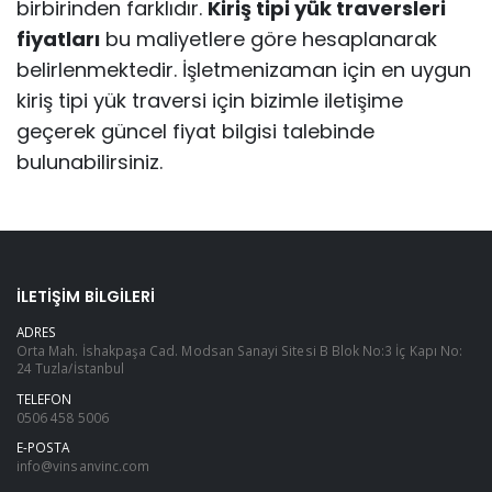
birbirinden farklıdır.
Kiriş tipi yük traversleri
fiyatları
bu maliyetlere göre hesaplanarak
belirlenmektedir. İşletmenizaman için en uygun
kiriş tipi yük traversi için bizimle iletişime
geçerek güncel fiyat bilgisi talebinde
bulunabilirsiniz.
İLETIŞIM BILGILERI
ADRES
Orta Mah. İshakpaşa Cad. Modsan Sanayi Sitesi B Blok No:3 İç Kapı No:
24 Tuzla/İstanbul
TELEFON
0506 458 5006
E-POSTA
info@vinsanvinc.com