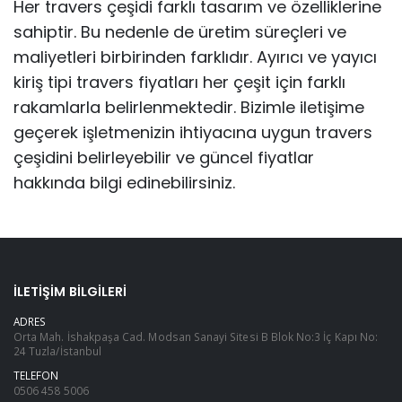
Her travers çeşidi farklı tasarım ve özelliklerine
sahiptir. Bu nedenle de üretim süreçleri ve
maliyetleri birbirinden farklıdır. Ayırıcı ve yayıcı
kiriş tipi travers fiyatları her çeşit için farklı
rakamlarla belirlenmektedir. Bizimle iletişime
geçerek işletmenizin ihtiyacına uygun travers
çeşidini belirleyebilir ve güncel fiyatlar
hakkında bilgi edinebilirsiniz.
İLETIŞIM BILGILERI
ADRES
Orta Mah. İshakpaşa Cad. Modsan Sanayi Sitesi B Blok No:3 İç Kapı No:
24 Tuzla/İstanbul
TELEFON
0506 458 5006