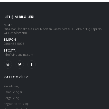
İLETIŞIM BILGILERI
ADRES
Orta Mah. İshakpaşa Cad. Modsan Sanayi Sitesi B Blok No:3 İç Kapı No:
24 Tuzla/İstanbul
TELEFON
0506 458 5006
E-POSTA
info@vinsanvinc.com
KATEGORILER
Zincirli Vinç
Halatlı Vinçler
Pergel Vinç
Seyyar Portal Vinç