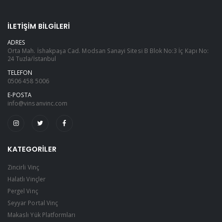
İLETIŞIM BILGILERI
ADRES
Orta Mah. İshakpaşa Cad. Modsan Sanayi Sitesi B Blok No:3 İç Kapı No:
24 Tuzla/İstanbul
TELEFON
0506 458 5006
E-POSTA
info@vinsanvinc.com
KATEGORILER
Zincirli Vinç
Halatlı Vinçler
Pergel Vinç
Seyyar Portal Vinç
Makaslı Yük Platformları