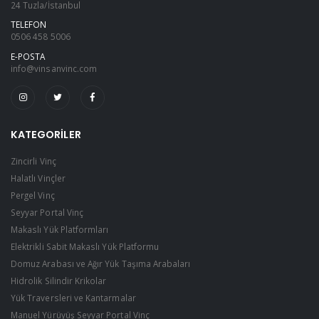
24 Tuzla/İstanbul
TELEFON
0506 458 5006
E-POSTA
info@vinsanvinc.com
KATEGORILER
Zincirli Vinç
Halatlı Vinçler
Pergel Vinç
Seyyar Portal Vinç
Makaslı Yük Platformları
Elektrikli Sabit Makaslı Yük Platformu
Domuz Arabası ve Ağır Yük Taşıma Arabaları
Hidrolik Silindir Krikolar
Yük Traversleri ve Kantarmalar
Manuel Yürüyüş Seyyar Portal Vinç