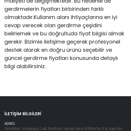
maliyeti de değişmektedir. Bu nedenle de
gerdirmelerin fiyatları birbirinden farklı
olmaktadır.Kullanım alanı ihtiyaçlarına en iyi
cevap verecek olan gerdirme çeşidini
belirlemek ve bu doğrultuda fiyat bilgisi almak
gerekir. Bizimle iletişime geçerek profesyonel
destek alarak en doğru ürünü seçebilir ve
güncel gerdirme fiyatları konusunda detaylı
bilgi alabilirsiniz.
İLETIŞIM BILGILERI
ADRES
Orta Mah. İshakpaşa Cad. Modsan Sanayi Sitesi B Blok No:3 İç Kapı No: