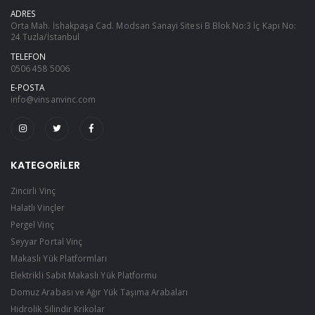
ADRES
Orta Mah. İshakpaşa Cad. Modsan Sanayi Sitesi B Blok No:3 İç Kapı No:
24 Tuzla/İstanbul
TELEFON
0506 458 5006
E-POSTA
info@vinsanvinc.com
KATEGORILER
Zincirli Vinç
Halatlı Vinçler
Pergel Vinç
Seyyar Portal Vinç
Makaslı Yük Platformları
Elektrikli Sabit Makaslı Yük Platformu
Domuz Arabası ve Ağır Yük Taşıma Arabaları
Hidrolik Silindir Krikolar