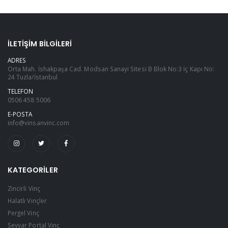
İLETIŞIM BILGILERI
ADRES
Orta Mah. İshakpaşa Cad. Modsan Sanayi Sitesi B Blok No:3 İç Kapı No:
24 Tuzla/İstanbul
TELEFON
0506 458 5006
E-POSTA
info@vinsanvinc.com
KATEGORILER
Zincirli Vinç
Halatlı Vinçler
Pergel Vinç
Seyyar Portal Vinç