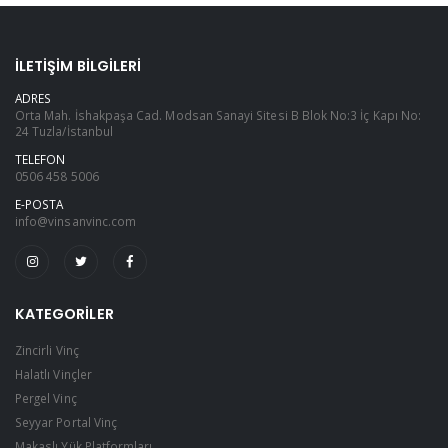
İLETIŞIM BILGILERI
ADRES
Orta Mah. İshakpaşa Cad. Modsan Sanayi Sitesi B Blok No:3 İç Kapı No:
24 Tuzla/İstanbul
TELEFON
0506 458 5006
E-POSTA
info@vinsanvinc.com
KATEGORILER
Zincirli Vinç
Halatlı Vinçler
Pergel Vinç
Seyyar Portal Vinç
Makaslı Yük Platformları