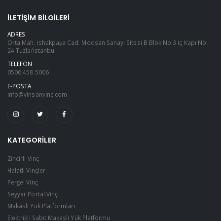
İLETIŞIM BILGILERI
ADRES
Orta Mah. İshakpaşa Cad. Modsan Sanayi Sitesi B Blok No:3 İç Kapı No:
24 Tuzla/İstanbul
TELEFON
0506 458 5006
E-POSTA
info@vinsanvinc.com
KATEGORILER
Zincirli Vinç
Halatlı Vinçler
Pergel Vinç
Seyyar Portal Vinç
Makaslı Yük Platformları
Elektrikli Sabit Makaslı Yük Platformu