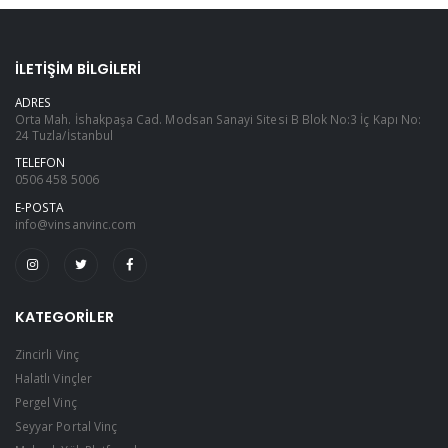
İLETIŞIM BILGILERI
ADRES
Orta Mah. İshakpaşa Cad. Modsan Sanayi Sitesi B Blok No:3 İç Kapı No:
24 Tuzla/İstanbul
TELEFON
0506 458 5006
E-POSTA
info@vinsanvinc.com
KATEGORILER
Zincirli Vinç
Halatlı Vinçler
Pergel Vinç
Seyyar Portal Vinç