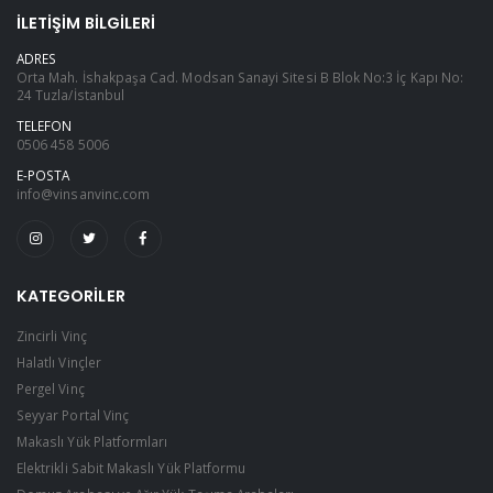
İLETIŞIM BILGILERI
ADRES
Orta Mah. İshakpaşa Cad. Modsan Sanayi Sitesi B Blok No:3 İç Kapı No:
24 Tuzla/İstanbul
TELEFON
0506 458 5006
E-POSTA
info@vinsanvinc.com
KATEGORILER
Zincirli Vinç
Halatlı Vinçler
Pergel Vinç
Seyyar Portal Vinç
Makaslı Yük Platformları
Elektrikli Sabit Makaslı Yük Platformu