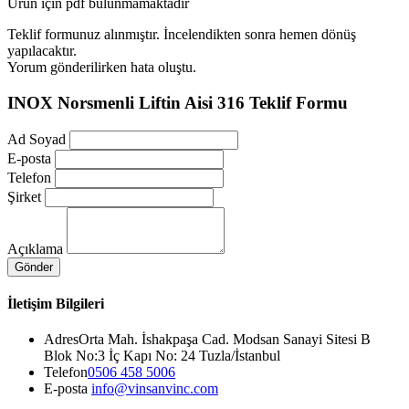
Ürün için pdf bulunmamaktadır
Teklif formunuz alınmıştır. İncelendikten sonra hemen dönüş
yapılacaktır.
Yorum gönderilirken hata oluştu.
INOX Norsmenli Liftin Aisi 316 Teklif Formu
Ad Soyad
E-posta
Telefon
Şirket
Açıklama
Gönder
İletişim Bilgileri
Adres
Orta Mah. İshakpaşa Cad. Modsan Sanayi Sitesi B
Blok No:3 İç Kapı No: 24 Tuzla/İstanbul
Telefon
0506 458 5006
E-posta
info@vinsanvinc.com