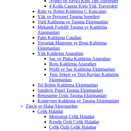
Ayırıcı ve Yayıcı Kiriş Tipi Traversler
4 Kollu Çapraz Kiriş Yük Traversleri
Rulo ve Bobin Kaldırma C Kancaları
Yük ve Personel Taşıma Sepetleri
Varil Kaldırma ve Taşıma Ekipmanları
Mekanik Forklift Taşıma ve Kaldırma
Ataşmanları
Palet Kaldırma Çatalları
Yuvarlak Malzeme ve Boru Kaldırma
Ekipmanları
Yük Kaldırma Aparatları
Sac ve Plaka Kaldırma Aparatları
Boru Kaldırma Aparatları
Profil ve Sac Kaldırma Ekipmanları
Tren Tekeri ve Tren Rayları Kaldırma
Ekipmanları
Tel Bobin Kaldırma Ekipmanları
Sandiviç Panel Taşıma Ekipmanları
Betonarme Ürün Taşıma Ekipmanları
Konteyner Kaldırma ve Taşıma Ekipmanları
Zincir ve Halat Aksesuarları
Çelik Halatlar
Monotron Çelik Halatlar
Kendir Özlü Çelik Halatlar
Çelik Özlü Çelik Halatlar