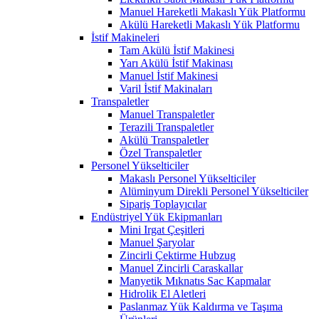
Manuel Hareketli Makaslı Yük Platformu
Akülü Hareketli Makaslı Yük Platformu
İstif Makineleri
Tam Akülü İstif Makinesi
Yarı Akülü İstif Makinası
Manuel İstif Makinesi
Varil İstif Makinaları
Transpaletler
Manuel Transpaletler
Terazili Transpaletler
Akülü Transpaletler
Özel Transpaletler
Personel Yükselticiler
Makaslı Personel Yükselticiler
Alüminyum Direkli Personel Yükselticiler
Sipariş Toplayıcılar
Endüstriyel Yük Ekipmanları
Mini Irgat Çeşitleri
Manuel Şaryolar
Zincirli Çektirme Hubzug
Manuel Zincirli Caraskallar
Manyetik Mıknatıs Sac Kapmalar
Hidrolik El Aletleri
Paslanmaz Yük Kaldırma ve Taşıma