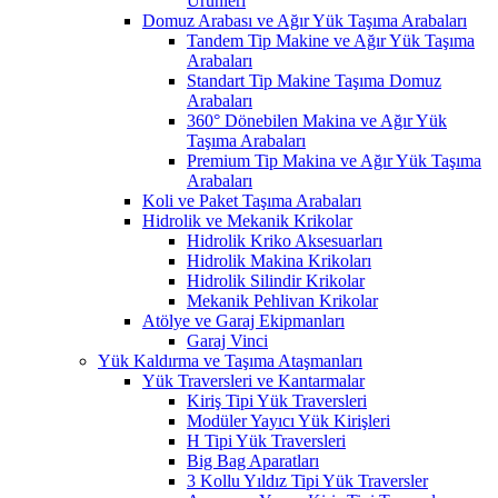
Ürünleri
Domuz Arabası ve Ağır Yük Taşıma Arabaları
Tandem Tip Makine ve Ağır Yük Taşıma
Arabaları
Standart Tip Makine Taşıma Domuz
Arabaları
360° Dönebilen Makina ve Ağır Yük
Taşıma Arabaları
Premium Tip Makina ve Ağır Yük Taşıma
Arabaları
Koli ve Paket Taşıma Arabaları
Hidrolik ve Mekanik Krikolar
Hidrolik Kriko Aksesuarları
Hidrolik Makina Krikoları
Hidrolik Silindir Krikolar
Mekanik Pehlivan Krikolar
Atölye ve Garaj Ekipmanları
Garaj Vinci
Yük Kaldırma ve Taşıma Ataşmanları
Yük Traversleri ve Kantarmalar
Kiriş Tipi Yük Traversleri
Modüler Yayıcı Yük Kirişleri
H Tipi Yük Traversleri
Big Bag Aparatları
3 Kollu Yıldız Tipi Yük Traversler