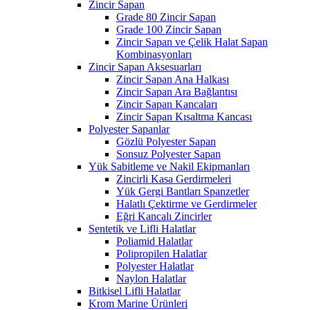
Zincir Sapan
Grade 80 Zincir Sapan
Grade 100 Zincir Sapan
Zincir Sapan ve Çelik Halat Sapan
Kombinasyonları
Zincir Sapan Aksesuarları
Zincir Sapan Ana Halkası
Zincir Sapan Ara Bağlantısı
Zincir Sapan Kancaları
Zincir Sapan Kısaltma Kancası
Polyester Sapanlar
Gözlü Polyester Sapan
Sonsuz Polyester Sapan
Yük Sabitleme ve Nakil Ekipmanları
Zincirli Kasa Gerdirmeleri
Yük Gergi Bantları Spanzetler
Halatlı Çektirme ve Gerdirmeler
Eğri Kancalı Zincirler
Sentetik ve Lifli Halatlar
Poliamid Halatlar
Polipropilen Halatlar
Polyester Halatlar
Naylon Halatlar
Bitkisel Lifli Halatlar
Krom Marine Ürünleri