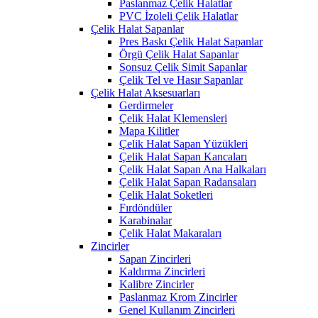
Paslanmaz Çelik Halatlar
PVC İzoleli Çelik Halatlar
Çelik Halat Sapanlar
Pres Baskı Çelik Halat Sapanlar
Örgü Çelik Halat Sapanlar
Sonsuz Çelik Simit Sapanlar
Çelik Tel ve Hasır Sapanlar
Çelik Halat Aksesuarları
Gerdirmeler
Çelik Halat Klemensleri
Mapa Kilitler
Çelik Halat Sapan Yüzükleri
Çelik Halat Sapan Kancaları
Çelik Halat Sapan Ana Halkaları
Çelik Halat Sapan Radansaları
Çelik Halat Soketleri
Fırdöndüler
Karabinalar
Çelik Halat Makaraları
Zincirler
Sapan Zincirleri
Kaldırma Zincirleri
Kalibre Zincirler
Paslanmaz Krom Zincirler
Genel Kullanım Zincirleri