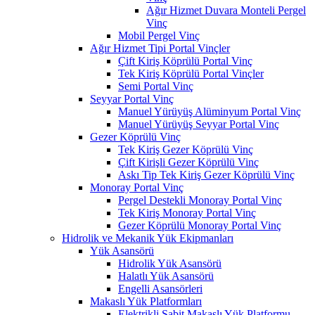
Ağır Hizmet Duvara Monteli Pergel
Vinç
Mobil Pergel Vinç
Ağır Hizmet Tipi Portal Vinçler
Çift Kiriş Köprülü Portal Vinç
Tek Kiriş Köprülü Portal Vinçler
Semi Portal Vinç
Seyyar Portal Vinç
Manuel Yürüyüş Alüminyum Portal Vinç
Manuel Yürüyüş Seyyar Portal Vinç
Gezer Köprülü Vinç
Tek Kiriş Gezer Köprülü Vinç
Çift Kirişli Gezer Köprülü Vinç
Askı Tip Tek Kiriş Gezer Köprülü Vinç
Monoray Portal Vinç
Pergel Destekli Monoray Portal Vinç
Tek Kiriş Monoray Portal Vinç
Gezer Köprülü Monoray Portal Vinç
Hidrolik ve Mekanik Yük Ekipmanları
Yük Asansörü
Hidrolik Yük Asansörü
Halatlı Yük Asansörü
Engelli Asansörleri
Makaslı Yük Platformları
Elektrikli Sabit Makaslı Yük Platformu