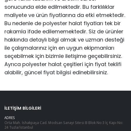
sonucunda elde edilmektedir. Bu farklılıklar
maliyete ve ürün fiyatlarına da etki etmektedir.
Bu nedenle de polyester halat fiyatları tek bir
rakamla ifade edilememektedir. Siz de ürünler
hakkında detaylı bilgi almak ve uzman desteği
ile çalışmalarınız için en uygun ekipmanları
seçebilmek için bizimle iletişime geçebilirsiniz.
Ayrıca polyester halat çeşitleri için fiyat teklifi
alabilir, güncel fiyat bilgisi edinebilirsiniz.
İLETIŞIM BILGILERI
ADRES
Orta Mah. İshakpaşa Cad. Modsan Sanayi Sitesi B Blok No:3 İç Kapı No:
24 Tuzla/İstanbul