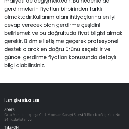
maliyeti de değişmektedir. Bu nedenle de
gerdirmelerin fiyatları birbirinden farklı
olmaktadır.Kullanım alanı ihtiyaçlarına en iyi
cevap verecek olan gerdirme çeşidini
belirlemek ve bu doğrultuda fiyat bilgisi almak
gerekir. Bizimle iletişime geçerek profesyonel
destek alarak en doğru ürünü seçebilir ve
güncel gerdirme fiyatları konusunda detaylı
bilgi alabilirsiniz.
İLETIŞIM BILGILERI
ADRES
Orta Mah. İshakpaşa Cad. Modsan Sanayi Sitesi B Blok No:3 İç Kapı No:
24 Tuzla/İstanbul
TELEFON