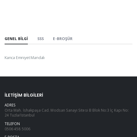
GENEL BILGI
SSS
E-BROŞÜR
Kanca Emniyet Mandalı
İLETIŞIM BILGILERI
ADRES
Orta Mah. İshakpaşa Cad. Modsan Sanayi Sitesi B Blok No:3 İç Kapı No:
24 Tuzla/İstanbul
TELEFON
0506 458 5006