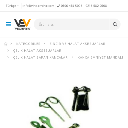
Türkçe
info@vinsanvinc.com
0506 458 5006
-
0216 582 0508
KATEGORILER
ZINCIR VE HALAT AKSESUARLARI
ÇELIK HALAT AKSESUARLARI
ÇELIK HALAT SAPAN KANCALARI
KANCA EMNIYET MANDALI