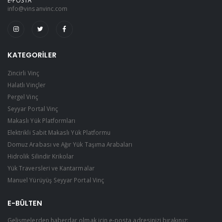
E-POSTA
info@vinsanvinc.com
KATEGORILER
Zincirli Vinç
Halatlı Vinçler
Pergel Vinç
Seyyar Portal Vinç
Makaslı Yük Platformları
Elektrikli Sabit Makaslı Yük Platformu
Domuz Arabası ve Ağır Yük Taşıma Arabaları
Hidrolik Silindir Krikolar
Yük Traversleri ve Kantarmalar
Manuel Yürüyüş Seyyar Portal Vinç
E-BÜLTEN
Gelişmelerden haberdar olmak için e-posta adresinizi bırakınız: