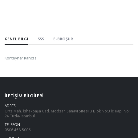
GENEL BILGI
SSS
E-BROŞÜR
Konteyner Kancası
İLETIŞIM BILGILERI
ADRES
Orta Mah. İshakpaşa Cad. Modsan Sanayi Sitesi B Blok No:3 İç Kapı No:
24 Tuzla/İstanbul
TELEFON
0506 458 5006