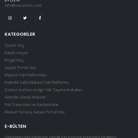
E-POSTA
info@vinsanvinc.com
KATEGORILER
Zincirli Vinç
Halatlı Vinçler
Pergel Vinç
Seyyar Portal Vinç
Makaslı Yük Platformları
Elektrikli Sabit Makaslı Yük Platformu
Domuz Arabası ve Ağır Yük Taşıma Arabaları
Hidrolik Silindir Krikolar
Yük Traversleri ve Kantarmalar
Manuel Yürüyüş Seyyar Portal Vinç
E-BÜLTEN
Gelişmelerden haberdar olmak için e-posta adresinizi bırakınız: