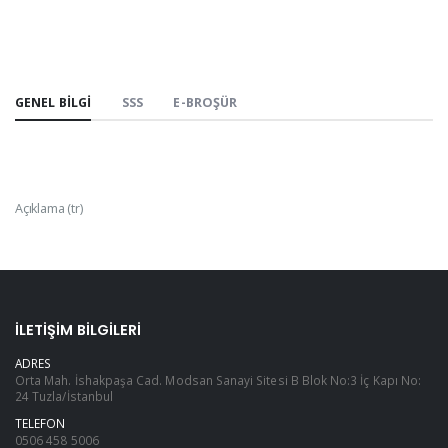
GENEL BILGI
SSS
E-BROŞÜR
Açıklama (tr)
İLETIŞIM BILGILERI
ADRES
Orta Mah. İshakpaşa Cad. Modsan Sanayi Sitesi B Blok No:3 İç Kapı No:
24 Tuzla/İstanbul
TELEFON
0506 458 5006