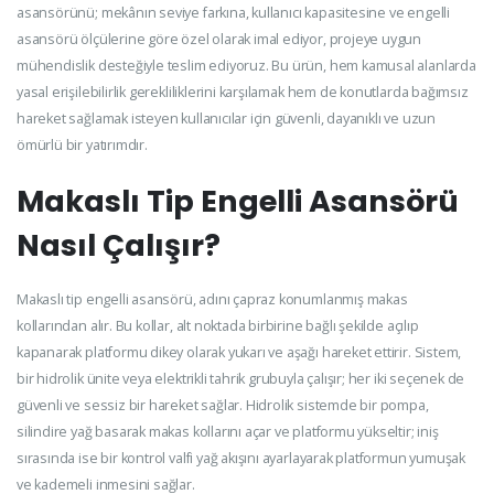
asansörünü; mekânın seviye farkına, kullanıcı kapasitesine ve engelli
asansörü ölçülerine göre özel olarak imal ediyor, projeye uygun
mühendislik desteğiyle teslim ediyoruz. Bu ürün, hem kamusal alanlarda
yasal erişilebilirlik gerekliliklerini karşılamak hem de konutlarda bağımsız
hareket sağlamak isteyen kullanıcılar için güvenli, dayanıklı ve uzun
ömürlü bir yatırımdır.
Makaslı Tip Engelli Asansörü
Nasıl Çalışır?
Makaslı tip engelli asansörü, adını çapraz konumlanmış makas
kollarından alır. Bu kollar, alt noktada birbirine bağlı şekilde açılıp
kapanarak platformu dikey olarak yukarı ve aşağı hareket ettirir. Sistem,
bir hidrolik ünite veya elektrikli tahrik grubuyla çalışır; her iki seçenek de
güvenli ve sessiz bir hareket sağlar. Hidrolik sistemde bir pompa,
silindire yağ basarak makas kollarını açar ve platformu yükseltir; iniş
sırasında ise bir kontrol valfi yağ akışını ayarlayarak platformun yumuşak
ve kademeli inmesini sağlar.