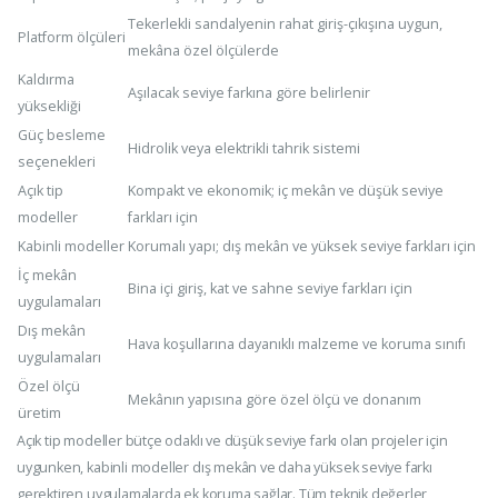
Tekerlekli sandalyenin rahat giriş-çıkışına uygun,
Platform ölçüleri
mekâna özel ölçülerde
Kaldırma
Aşılacak seviye farkına göre belirlenir
yüksekliği
Güç besleme
Hidrolik veya elektrikli tahrik sistemi
seçenekleri
Açık tip
Kompakt ve ekonomik; iç mekân ve düşük seviye
modeller
farkları için
Kabinli modeller
Korumalı yapı; dış mekân ve yüksek seviye farkları için
İç mekân
Bina içi giriş, kat ve sahne seviye farkları için
uygulamaları
Dış mekân
Hava koşullarına dayanıklı malzeme ve koruma sınıfı
uygulamaları
Özel ölçü
Mekânın yapısına göre özel ölçü ve donanım
üretim
Açık tip modeller bütçe odaklı ve düşük seviye farkı olan projeler için
uygunken, kabinli modeller dış mekân ve daha yüksek seviye farkı
gerektiren uygulamalarda ek koruma sağlar. Tüm teknik değerler,