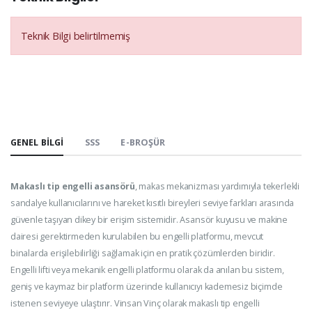
Teknik Bilgi belirtilmemiş
GENEL BILGI
SSS
E-BROŞÜR
Makaslı tip engelli asansörü
, makas mekanizması yardımıyla tekerlekli
sandalye kullanıcılarını ve hareket kısıtlı bireyleri seviye farkları arasında
güvenle taşıyan dikey bir erişim sistemidir. Asansör kuyusu ve makine
dairesi gerektirmeden kurulabilen bu engelli platformu, mevcut
binalarda erişilebilirliği sağlamak için en pratik çözümlerden biridir.
Engelli lifti veya mekanik engelli platformu olarak da anılan bu sistem,
geniş ve kaymaz bir platform üzerinde kullanıcıyı kademesiz biçimde
istenen seviyeye ulaştırır. Vinsan Vinç olarak makaslı tip engelli