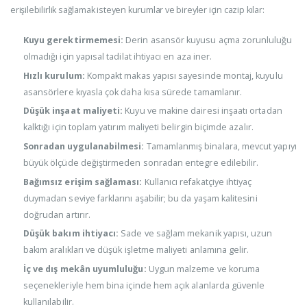
erişilebilirlik sağlamak isteyen kurumlar ve bireyler için cazip kılar:
Kuyu gerektirmemesi:
Derin asansör kuyusu açma zorunluluğu
olmadığı için yapısal tadilat ihtiyacı en aza iner.
Hızlı kurulum:
Kompakt makas yapısı sayesinde montaj, kuyulu
asansörlere kıyasla çok daha kısa sürede tamamlanır.
Düşük inşaat maliyeti:
Kuyu ve makine dairesi inşaatı ortadan
kalktığı için toplam yatırım maliyeti belirgin biçimde azalır.
Sonradan uygulanabilmesi:
Tamamlanmış binalara, mevcut yapıyı
büyük ölçüde değiştirmeden sonradan entegre edilebilir.
Bağımsız erişim sağlaması:
Kullanıcı refakatçiye ihtiyaç
duymadan seviye farklarını aşabilir; bu da yaşam kalitesini
doğrudan artırır.
Düşük bakım ihtiyacı:
Sade ve sağlam mekanik yapısı, uzun
bakım aralıkları ve düşük işletme maliyeti anlamına gelir.
İç ve dış mekân uyumluluğu:
Uygun malzeme ve koruma
seçenekleriyle hem bina içinde hem açık alanlarda güvenle
kullanılabilir.