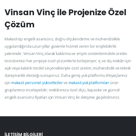
Vinsan Vinç ile Projenize Özel
Çözüm
Makaslı tip engelli asansörü, doğru ölçülendirme ve mühendislikle
uygulandığında uzun yıllar güvenle hizmet veren bir erişilebilirlik
yatırımıdır. Vinsan Vinç olarak kaldırma ve erişim sistemlerindeki üretim
tecrübemizi her projeye özel çözümlerle birleştiriyor; iç ve dış mekân için
açık veya kabinli model seçenekleriyle özel üretim, mühendislik ve teknik
danışmanlık desteği sunuyoruz. Daha geniş yük platformu ihtiyaçlarınız
için
makaslı personel yükselticiler
ve
makaslı yük platformları
ürün
gruplarımızı inceleyebilir; mekânınıza özel ölçü, kapasite ve güncel
engelli asansörü fiyatları için Vinsan Vinç ile iletişime geçebilirsiniz.
İLETIŞIM BILGILERI