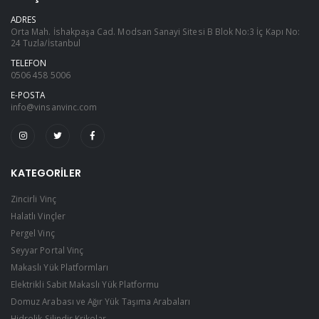
ADRES
Orta Mah. İshakpaşa Cad. Modsan Sanayi Sitesi B Blok No:3 İç Kapı No:
24 Tuzla/İstanbul
TELEFON
0506 458 5006
E-POSTA
info@vinsanvinc.com
KATEGORILER
Zincirli Vinç
Halatlı Vinçler
Pergel Vinç
Seyyar Portal Vinç
Makaslı Yük Platformları
Elektrikli Sabit Makaslı Yük Platformu
Domuz Arabası ve Ağır Yük Taşıma Arabaları
Hidrolik Silindir Krikolar