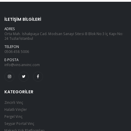
İLETIŞIM BILGILERI
ADRES
Orta Mah. İshakpaşa Cad. Modsan Sanayi Sitesi B Blok No:3 İç Kapı No:
24 Tuzla/İstanbul
TELEFON
0506 458 5006
E-POSTA
info@vinsanvinc.com
KATEGORILER
Zincirli Vinç
Halatlı Vinçler
Pergel Vinç
Seyyar Portal Vinç
Makaslı Yük Platformları