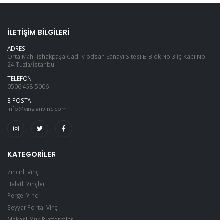
İLETIŞIM BILGILERI
ADRES
Orta Mah. İshakpaşa Cad. Modsan Sanayi Sitesi B Blok No:3 İç Kapı No:
24 Tuzla/İstanbul
TELEFON
0506 458 5006
E-POSTA
info@vinsanvinc.com
KATEGORILER
Zincirli Vinç
Halatlı Vinçler
Pergel Vinç
Seyyar Portal Vinç
Makaslı Yük Platformları