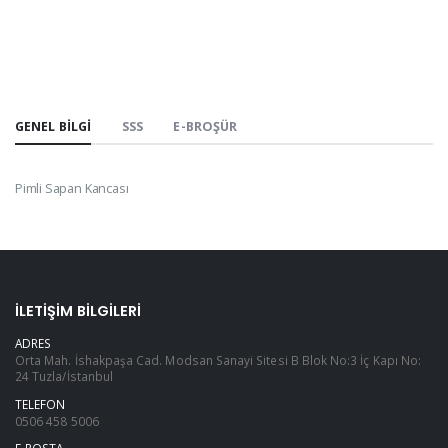
GENEL BILGI
SSS
E-BROŞÜR
Pimli Sapan Kancası
İLETIŞIM BILGILERI
ADRES
Orta Mah. İshakpaşa Cad. Modsan Sanayi Sitesi B Blok No:3 İç Kapı No:
24 Tuzla/İstanbul
TELEFON
0506 458 5006