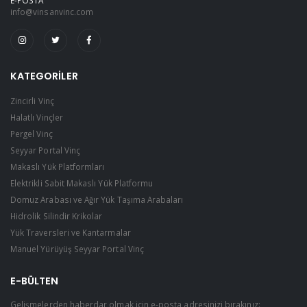
E-POSTA
info@vinsanvinc.com
KATEGORILER
Zincirli Vinç
Halatlı Vinçler
Pergel Vinç
Seyyar Portal Vinç
Makaslı Yük Platformları
Elektrikli Sabit Makaslı Yük Platformu
Domuz Arabası ve Ağır Yük Taşıma Arabaları
Hidrolik Silindir Krikolar
Yük Traversleri ve Kantarmalar
Manuel Yürüyüş Seyyar Portal Vinç
E-BÜLTEN
Gelişmelerden haberdar olmak için e-posta adresinizi bırakınız: