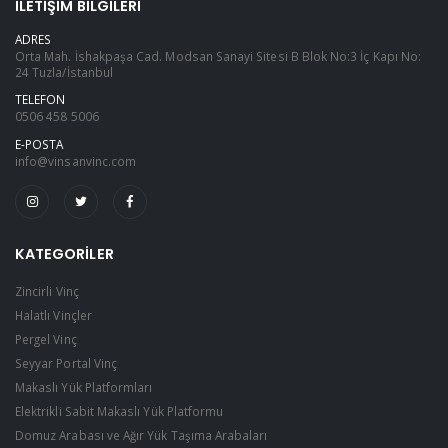
İLETIŞIM BILGILERI
ADRES
Orta Mah. İshakpaşa Cad. Modsan Sanayi Sitesi B Blok No:3 İç Kapı No:
24 Tuzla/İstanbul
TELEFON
0506 458 5006
E-POSTA
info@vinsanvinc.com
KATEGORILER
Zincirli Vinç
Halatlı Vinçler
Pergel Vinç
Seyyar Portal Vinç
Makaslı Yük Platformları
Elektrikli Sabit Makaslı Yük Platformu
Domuz Arabası ve Ağır Yük Taşıma Arabaları