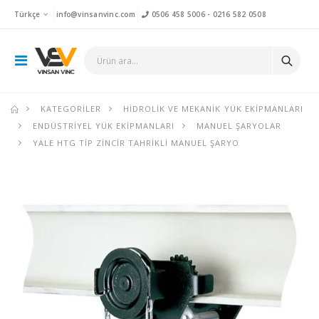
Türkçe
info@vinsanvinc.com
0506 458 5006
-
0216 582 0508
KATEGORILER
HIDROLIK VE MEKANIK YÜK EKIPMANLARI
ENDÜSTRIYEL YÜK EKIPMANLARI
MANUEL ŞARYOLAR
YALE HTG TIP ZINCIR TAHRIKLI MANUEL ŞARYO