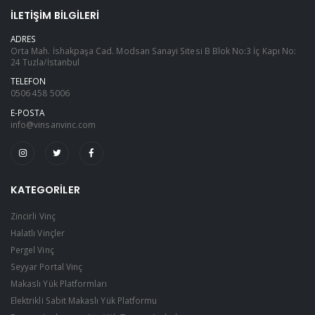
İLETIŞIM BILGILERI
ADRES
Orta Mah. İshakpaşa Cad. Modsan Sanayi Sitesi B Blok No:3 İç Kapı No:
24 Tuzla/İstanbul
TELEFON
0506 458 5006
E-POSTA
info@vinsanvinc.com
KATEGORILER
Zincirli Vinç
Halatlı Vinçler
Pergel Vinç
Seyyar Portal Vinç
Makaslı Yük Platformları
Elektrikli Sabit Makaslı Yük Platformu