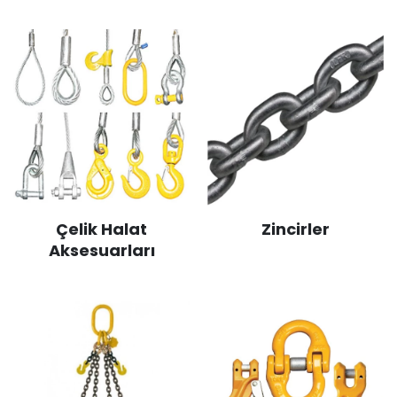
Çelik Halat
Zincirler
Aksesuarları