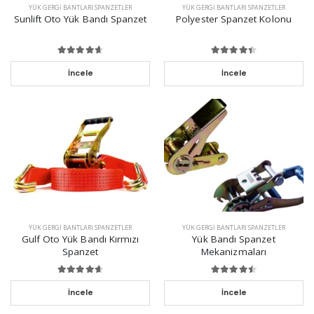
YÜK GERGI BANTLARI SPANZETLER
YÜK GERGI BANTLARI SPANZETLER
Sunlift Oto Yük Bandı Spanzet
Polyester Spanzet Kolonu
İncele
İncele
YÜK GERGI BANTLARI SPANZETLER
YÜK GERGI BANTLARI SPANZETLER
Gulf Oto Yük Bandı Kırmızı
Yük Bandı Spanzet
Spanzet
Mekanizmaları
İncele
İncele