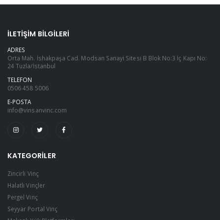
İLETIŞIM BILGILERI
ADRES
Orta Mah. İshakpaşa Cad. Modsan Sanayi Sitesi B Blok No:3 İç Kapı No:
24 Tuzla/İstanbul
TELEFON
0506 458 5006
E-POSTA
info@vinsanvinc.com
KATEGORILER
Zincirli Vinç
Halatlı Vinçler
Pergel Vinç
Seyyar Portal Vinç