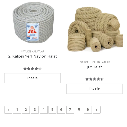
NAYLON HALATLAR
2. Kaliteli Yerli Naylon Halat
BITKISEL LIFLI HALATLAR
Jüt Halat
İncele
İncele
8
‹
1
2
3
4
5
6
7
9
›