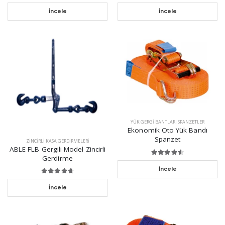
İncele
İncele
YÜK GERGI BANTLARI SPANZETLER
Ekonomik Oto Yük Bandı
Spanzet
ZINCIRLI KASA GERDIRMELERI
ABLE FLB Gergili Model Zincirli
Gerdirme
İncele
İncele